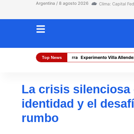
Argentina / 8 agosto 2026
El límite está en la tierra
Experimento Villa Allende: la 
Top News
Dólar Oficial (Compra):
$ 1470,00
La crisis silenciosa 
identidad y el desa
rumbo