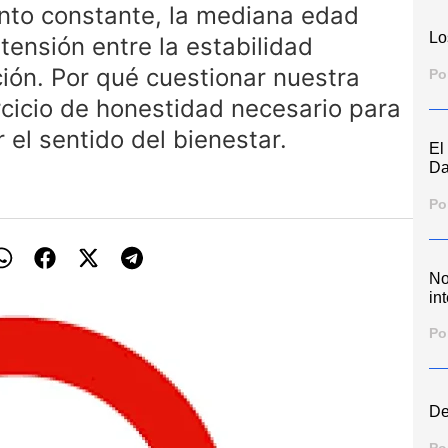
nto constante, la mediana edad
Lo
tensión entre la estabilidad
ión. Por qué cuestionar nuestra
Po
ercicio de honestidad necesario para
 el sentido del bienestar.
El
Da
Po
No
int
Po
De