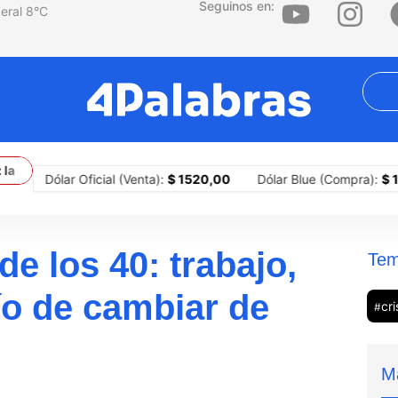
Seguinos en:
8
°C
primera ciudad del país en implementar portones para sitiar barrio
Dólar Oficial (Venta):
$ 1520,00
Dólar Blue (Compra):
$ 1505,
de los 40: trabajo,
Tem
fío de cambiar de
cri
#
M