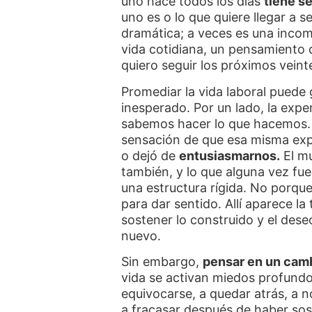
uno hace todos los días
tiene s
uno es o lo que quiere llegar a s
dramática; a veces es una incom
vida cotidiana, un pensamiento q
quiero seguir los próximos veint
Promediar la vida laboral puede
inesperado. Por un lado, la exp
sabemos hacer lo que hacemos. 
sensación de que esa misma ex
o dejó de
entusiasmarnos.
El mu
también, y lo que alguna vez f
una estructura rígida. No porqu
para dar sentido. Allí aparece la
sostener lo construido y el dese
nuevo.
Sin embargo,
pensar en un camb
vida se activan miedos profundo
equivocarse, a quedar atrás, a n
a fracasar después de haber sos