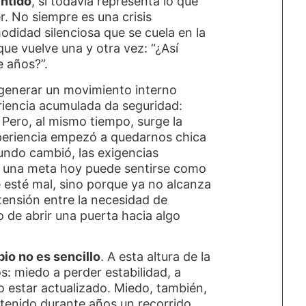
entido
, si todavía representa lo que
er. No siempre es una crisis
odidad silenciosa que se cuela en la
ue vuelve una y otra vez: “¿Así
e años?”.
 generar un movimiento interno
eriencia acumulada da seguridad:
Pero, al mismo tiempo, surge la
periencia empezó a quedarnos chica
ndo cambió, las exigencias
ue una meta hoy puede sentirse como
e esté mal, sino porque ya no alcanza
 tensión entre la necesidad de
o de abrir una puerta hacia algo
io no es sencillo
. A esta altura de la
s: miedo a perder estabilidad, a
o estar actualizado. Miedo, también,
tenido durante años un recorrido