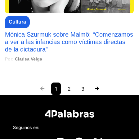
Cultura
Mónica Szurmuk sobre Malmö: “Comenzamos
a ver a las infancias como víctimas directas
de la dictadura”
Por:
Clarisa Veiga
1
2
3
Seguinos en: