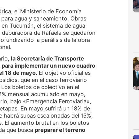
drica, el Ministerio de Economía
 para agua y saneamiento. Obras
s en Tucumán, el sistema de agua
a depuradora de Rafaela se quedaron
rofundizando la parálisis de la obra
onal.
ario,
la Secretaría de Transporte
a para implementar un nuevo cuadro
 el 18 de mayo.
El objetivo oficial es
sidios, que en el caso ferroviario
 Los boletos de colectivo en el
 2% mensual acumulado en mayo,
iario, bajo «Emergencia Ferroviaria»,
etapas. En mayo sufrirá un 18% de
e habrá subas escalonadas del 15%,
 El aumento brutal en los boletos
da que busca
preparar el terreno