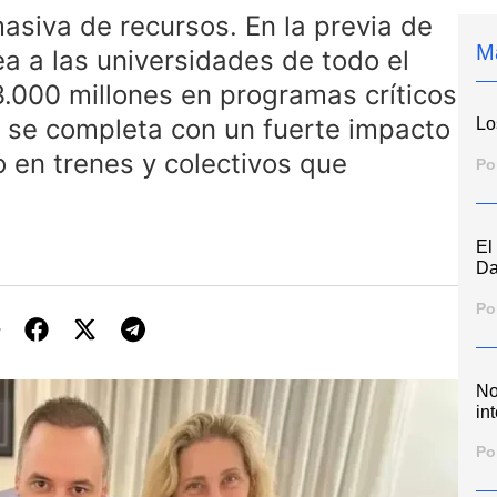
masiva de recursos. En la previa de
M
ea a las universidades de todo el
3.000 millones en programas críticos
a se completa con un fuerte impacto
Lo
do en trenes y colectivos que
Po
El
Da
Po
No
int
Po