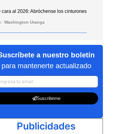
 cara al 2026: Abróchense los cinturones
r:
Washington Uranga
Suscríbete a nuestro boletín
para mantenerte actualizado
Suscribirme
Publicidades