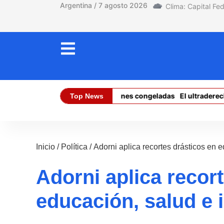
Argentina / 7 agosto 2026
asos en el PAMI y altas de pensiones congeladas
El ultraderechis
Top News
Dólar Oficial (Compra):
$ 1470,00
Dólar Oficial (
Inicio
/
Política
/
Adorni aplica recortes drásticos en e
Adorni aplica recor
educación, salud e 