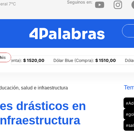
Seguinos en:
7
°C
ta Abelardo De la Espriella asume la presidencia de Colombia
La 
Venta):
$ 1520,00
Dólar Blue (Compra):
$ 1510,00
Dólar Blue
Tem
ducación, salud e infraestructura
tes drásticos en
Ad
#
go
#
infraestructura
sa
#