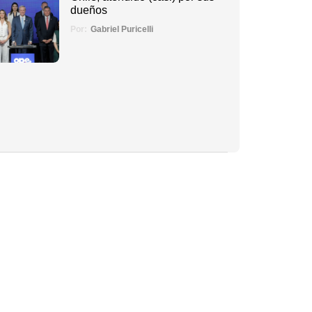
dueños
Por:
Gabriel Puricelli