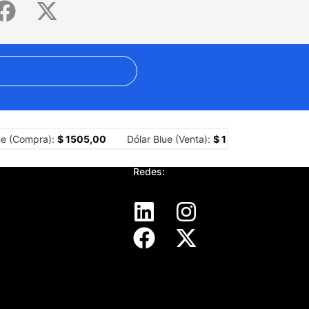
sitiar barrios
Picada cultural: Aurelia escribe y “los años sin pie
e (Compra):
$ 1505,00
Dólar Blue (Venta):
$ 1525,00
Dólar 
Redes: