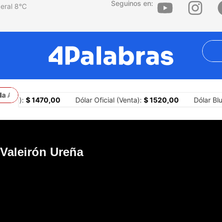
Seguinos en:
8
°C
 Allende: la primera ciudad del país en implementar portones para 
ompra):
$ 1470,00
Dólar Oficial (Venta):
$ 1520,00
Dólar Blu
Valeirón Ureña