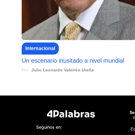
Internacional
Un escenario inusitado a nivel mundial
Por:
Julio Leonardo Valeirón Ureña
Se
P
Seguinos en:
E