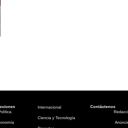
cciones
Contáctenos
Internacional
olítica
Redacc
Ciencia y Tecnología
conomía
Anúnci