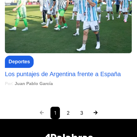
Deportes
Los puntajes de Argentina frente a España
Por:
Juan Pablo García
1
2
3