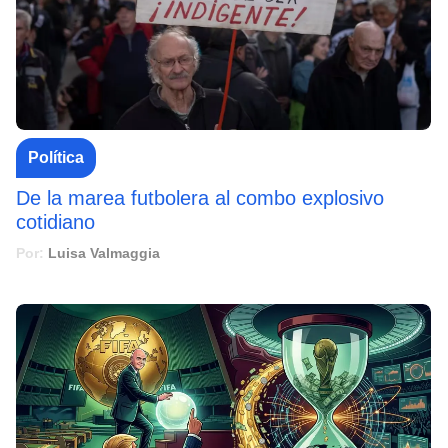
Política
De la marea futbolera al combo explosivo
cotidiano
Por:
Luisa Valmaggia