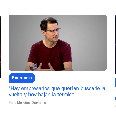
Economía
“Hay empresarios que querían buscarle la
vuelta y hoy bajan la térmica”
Por:
Martina Dentella