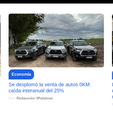
Economía
Se desplomó la venta de autos 0KM:
caída interanual del 25%
Por:
Redacción 4Palabras