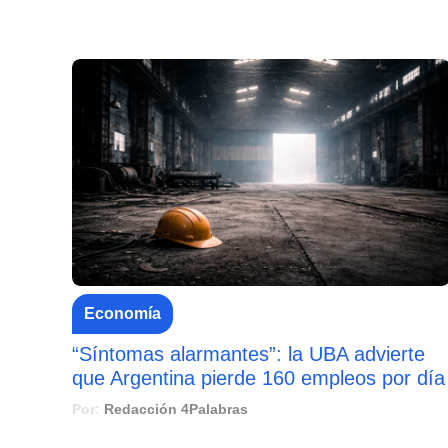
Economía
“Síntomas alarmantes”: la UBA advierte
que Argentina pierde 160 empleos por día
Por:
Redacción 4Palabras