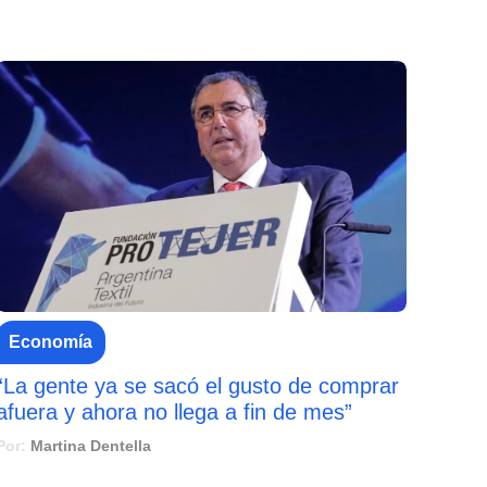
Economía
“La gente ya se sacó el gusto de comprar
afuera y ahora no llega a fin de mes”
Por:
Martina Dentella