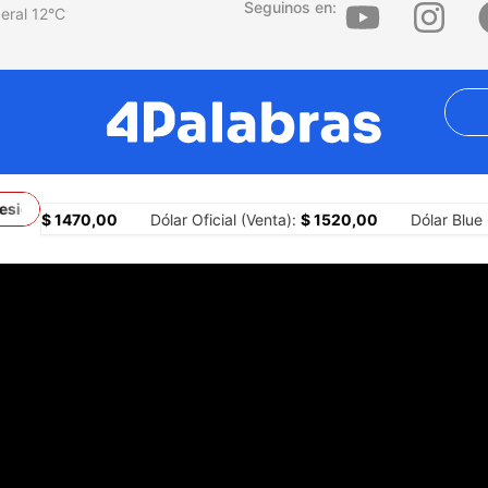
Seguinos en:
12
°C
gnemos y sigamos apostando por justicia social y salarios digno
):
$ 1470,00
Dólar Oficial (Venta):
$ 1520,00
Dólar Blue (Co