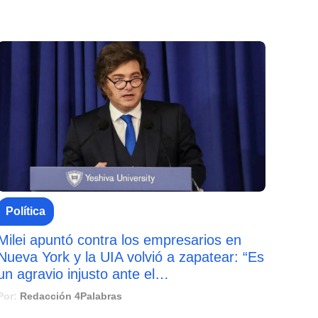
Política
Milei apuntó contra los empresarios en
Nueva York y la UIA volvió a zapatear: “Es
un agravio injusto ante el…
Por:
Redacción 4Palabras