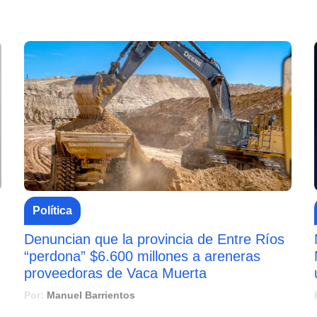
Política
Denuncian que la provincia de Entre Ríos
“perdona” $6.600 millones a areneras
proveedoras de Vaca Muerta
Por:
Manuel Barrientos