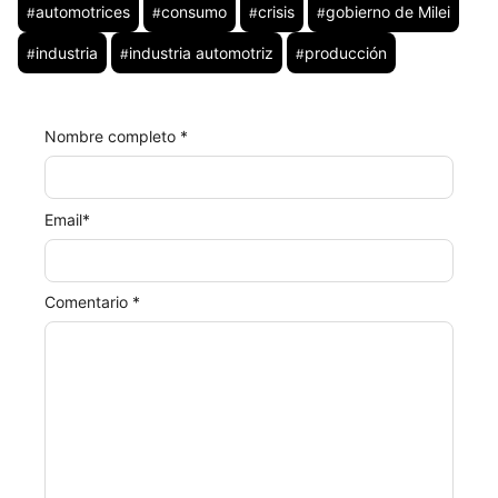
automotrices
consumo
crisis
gobierno de Milei
#
#
#
#
industria
industria automotriz
producción
#
#
#
Nombre completo *
Email
*
Comentario *