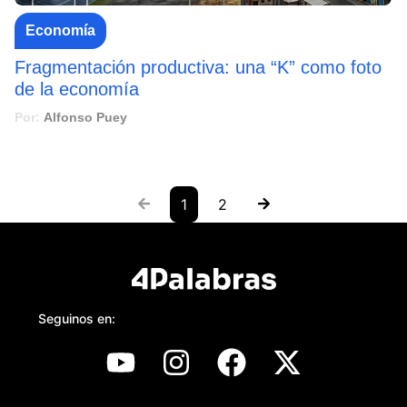
Economía
Fragmentación productiva: una “K” como foto
de la economía
Por:
Alfonso Puey
1
2
Seguinos en: