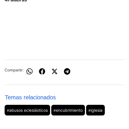
Compartir:
Temas relacionados
abusos eclesiásticos
encubrimiento
iglesia
#
#
#