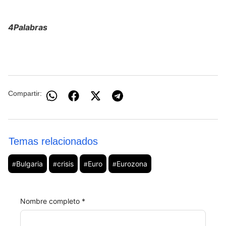
4Palabras
Compartir:
Temas relacionados
Bulgaria
crisis
Euro
Eurozona
#
#
#
#
Nombre completo *