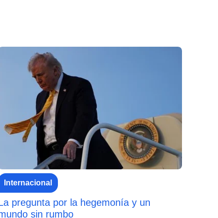
Internacional
La pregunta por la hegemonía y un
mundo sin rumbo