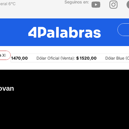
Seguinos en:
6
°C
XIV
Hernán Vanoli: “El progresismo tiene que aprender que un di
:
$ 1470,00
Dólar Oficial (Venta):
$ 1520,00
Dólar Blue (Com
ovan