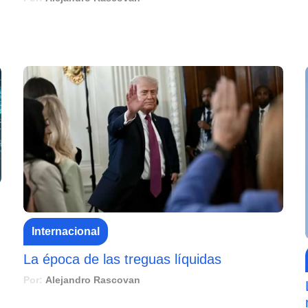
Internacional
La época de las treguas líquidas
Por:
Alejandro Rascovan