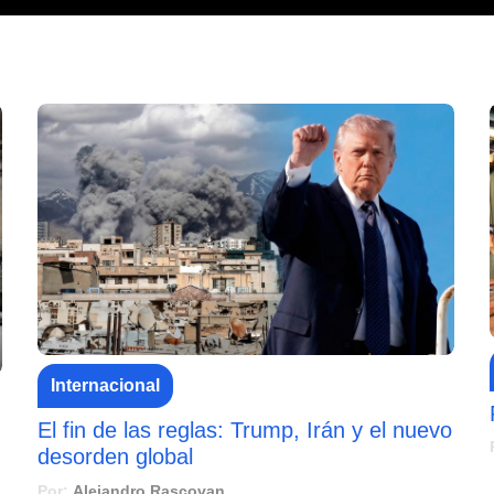
Internacional
El fin de las reglas: Trump, Irán y el nuevo
desorden global
Por:
Alejandro Rascovan