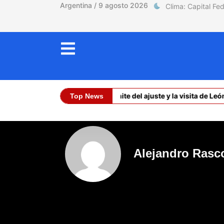
Argentina / 9 agosto 2026
La calle, el límite del ajuste y la visita de León 
Top News
Dólar Oficial (Compra)
Alejandro Rasc