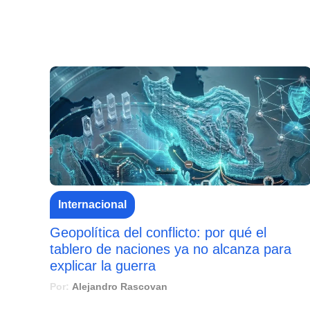
Internacional
Geopolítica del conflicto: por qué el
tablero de naciones ya no alcanza para
explicar la guerra
Por:
Alejandro Rascovan