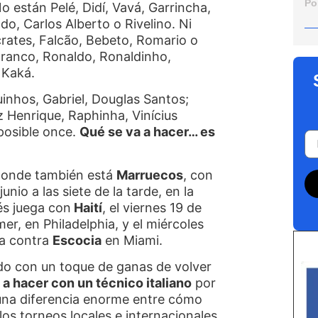
Po
 están Pelé, Didí, Vavá, Garrincha,
do, Carlos Alberto o Rivelino. Ni
ócrates, Falcão, Bebeto, Romario o
ranco, Ronaldo, Ronaldinho,
 Kaká.
inhos, Gabriel, Douglas Santos;
 Henrique, Raphinha, Vinícius
posible once.
Qué se va a hacer… es
, donde también está
Marruecos
, con
unio a las siete de la tarde, en la
és juega con
Haití
, el viernes 19 de
mer, en Philadelphia, y el miércoles
va contra
Escocia
en Miami.
ndo con un toque de ganas de volver
a a hacer con un técnico italiano
por
 una diferencia enorme entre cómo
 los torneos locales e internacionales