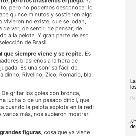
te, pero los brasileños el juego.
Ya
erto, pero no podemos desconocer lo
hace quince minutos y sostienen algo
o vivieron no existe, que se jodan,
de ver, de sentir, de pensar, de
ando a la pelota. Y gran parte de eso
selección de Brasil.
l que siempre viene y se repite
. Es
gadores brasileños a la hora de
jugada. Es una sonrisa fácil de
aldinho, Rivelino, Zico, Romario, bla,
La
los
 De gritar los goles con bronca,
Po
a lucha o de un pasado difícil, que
a cuando la pelota explota en la red;
 varios más, nos supieron mostrar
¿P
de
n grandes figuras
, cosa que ya viene