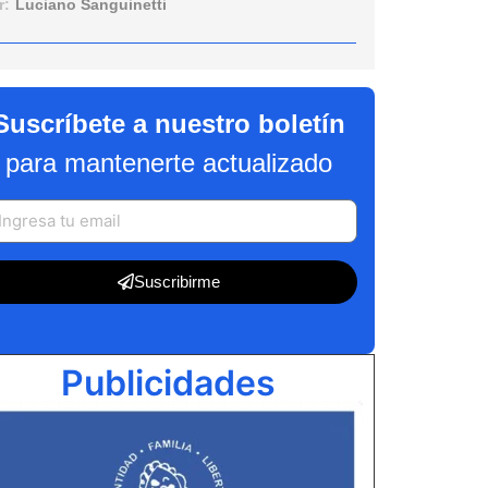
r:
Luciano Sanguinetti
Suscríbete a nuestro boletín
para mantenerte actualizado
Suscribirme
Publicidades