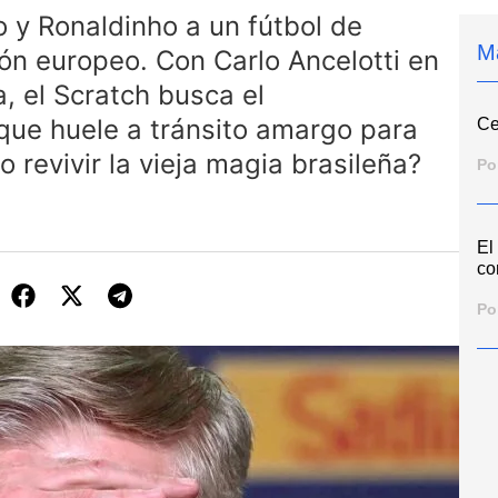
o y Ronaldinho a un fútbol de
M
rón europeo. Con Carlo Ancelotti en
, el Scratch busca el
ue huele a tránsito amargo para
Ce
no revivir la vieja magia brasileña?
Po
El
co
Po