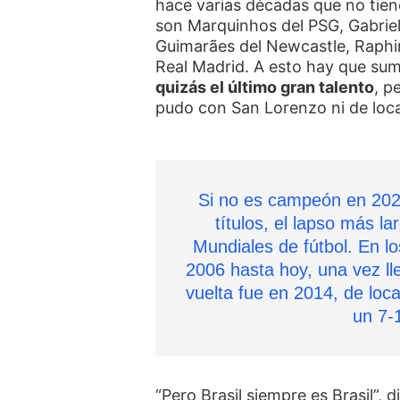
hace varias décadas que no tiene
son Marquinhos del PSG, Gabrie
Guimarães del Newcastle, Raphin
Real Madrid. A esto hay que sum
quizás el último gran talento
, p
pudo con San Lorenzo ni de local
Si no es campeón en 2026
títulos, el lapso más l
Mundiales de fútbol. En l
2006 hasta hoy, una vez ll
vuelta fue en 2014, de loc
un 7-1
“Pero Brasil siempre es Brasil”, d