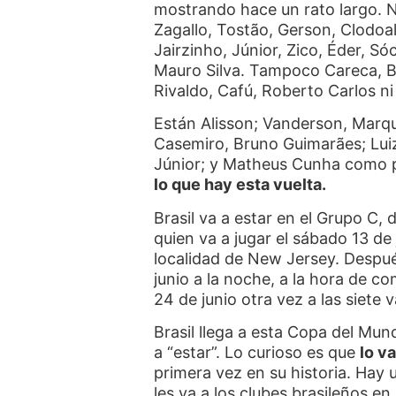
mostrando hace un rato largo. No
Zagallo, Tostão, Gerson, Clodoal
Jairzinho, Júnior, Zico, Éder, S
Mauro Silva. Tampoco Careca, B
Rivaldo, Cafú, Roberto Carlos ni
Están Alisson; Vanderson, Marqu
Casemiro, Bruno Guimarães; Luiz
Júnior; y Matheus Cunha como 
lo que hay esta vuelta.
Brasil va a estar en el Grupo C
quien va a jugar el sábado 13 de j
localidad de New Jersey. Despu
junio a la noche, a la hora de co
24 de junio otra vez a las siete 
Brasil llega a esta Copa del Mu
a “estar”. Lo curioso es que
lo v
primera vez en su historia. Hay
les va a los clubes brasileños en