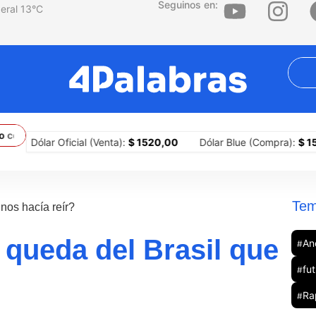
Seguinos en:
13
°C
 Brasil y los límites constitucionales del presidente argentino
La 
lar Oficial (Venta):
$ 1520,00
Dólar Blue (Compra):
$ 1510,00
Tem
nos hacía reír?
queda del Brasil que
Anc
#
fut
#
Ra
#