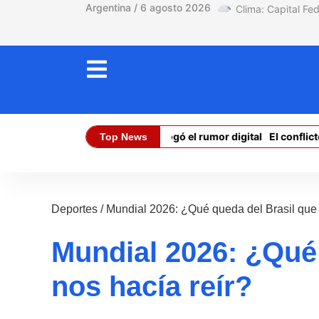
Argentina / 6 agosto 2026
Ceuta: la realidad ahogó el rumor digital
El conflicto con
Top News
Dólar Oficial (Compra):
$ 1470,00
Dó
Deportes
/
Mundial 2026: ¿Qué queda del Brasil que 
Mundial 2026: ¿Qué 
nos hacía reír?