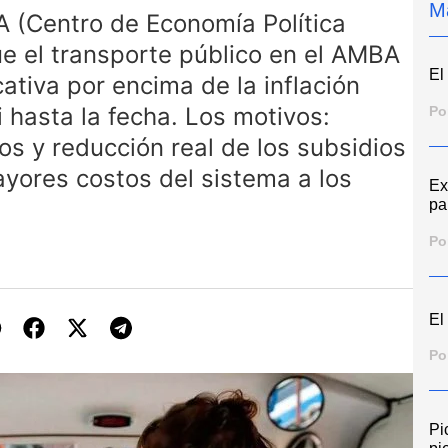
M
A (Centro de Economía Política
ue el transporte público en el AMBA
El 
ativa por encima de la inflación
 hasta la fecha. Los motivos:
Po
s y reducción real de los subsidios
ayores costos del sistema a los
Ex
pa
Po
El
Po
Pi