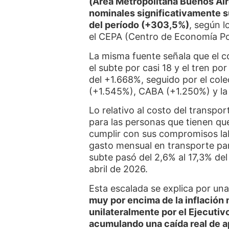
(Área Metropolitana Buenos Air
nominales significativamente s
del período (+303,5%)
, según l
el CEPA (Centro de Economía Pol
La misma fuente señala que el co
el subte por casi 18 y el tren po
del +1.668%, seguido por el cole
(+1.545%), CABA (+1.250%) y la 
Lo relativo al costo del transp
para las personas que tienen qu
cumplir con sus compromisos la
gasto mensual en transporte par
subte pasó del 2,6% al 17,3% d
abril de 2026.
Esta escalada se explica por un
muy por encima de la inflación m
unilateralmente por el Ejecutiv
acumulando una caída real de 