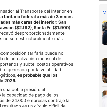
sador al Transporte del Interior en
M
a tarifaria federal a más de 3 veces
ades más caras del interior: San
Rawson ($2.192), Santa Fe ($1.900)
te recayó desproporcionadamente
os no son estructuralmente más
recomposición tarifaria puede no
la de actualización mensual de
porteños y subte, costos operativos
bre generada por la volatilidad
rgéticos,
es probable que los
de 2026.
a una doble presión: el
o la capacidad de pago de los
 más de 24.000 empresas contrajo la
 resultado es un círculo difícil de