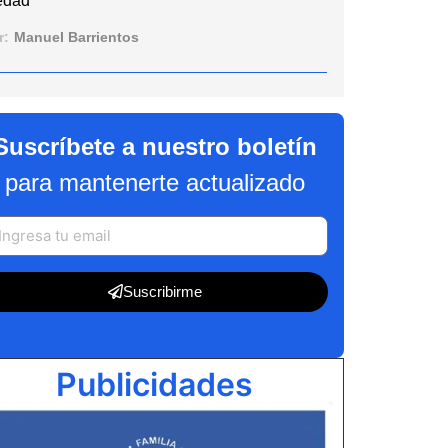
edad”
r:
Manuel Barrientos
Suscríbete a nuestro boletín
para mantenerte actualizado
Suscribirme
Publicidades