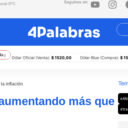
Seguinos en:
9
°C
rimera ciudad del país en implementar portones para sitiar barrios
ólar Oficial (Venta):
$ 1520,00
Dólar Blue (Compra):
$ 1505,00
Tem
a inflación
e aumentando más que
A
#
tr
#