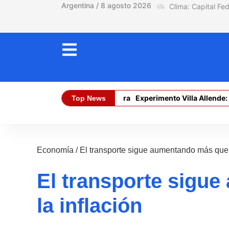
Argentina / 8 agosto 2026
El límite está en la tierra
Experimento Villa Allende: la p
Top News
Dólar Oficial (Compra):
$ 1470,00
D
Economía
/
El transporte sigue aumentando más que l
El transporte sigu
la inflación