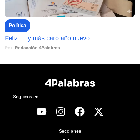
Política
Feliz…. y más caro año nuevo
Por:
Redacción 4Palabras
Seguinos en:
Secciones