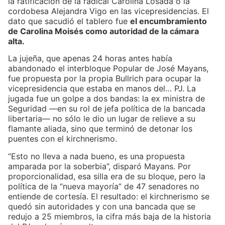
la ratificación de la radical Carolina Losada o la
cordobesa Alejandra Vigo en las vicepresidencias. El
dato que sacudió el tablero fue
el encumbramiento
de Carolina Moisés como autoridad de la cámara
alta.
La jujeña, que apenas 24 horas antes había
abandonado el interbloque Popular de José Mayans,
fue propuesta por la propia Bullrich para ocupar la
vicepresidencia que estaba en manos del… PJ. La
jugada fue un golpe a dos bandas: la ex ministra de
Seguridad —en su rol de jefa política de la bancada
libertaria— no sólo le dio un lugar de relieve a su
flamante aliada, sino que terminó de detonar los
puentes con el kirchnerismo.
“Esto no lleva a nada bueno, es una propuesta
amparada por la soberbia”, disparó Mayans. Por
proporcionalidad, esa silla era de su bloque, pero la
política de la “nueva mayoría” de 47 senadores no
entiende de cortesía. El resultado: el kirchnerismo se
quedó sin autoridades y con una bancada que se
redujo a 25 miembros, la cifra más baja de la historia