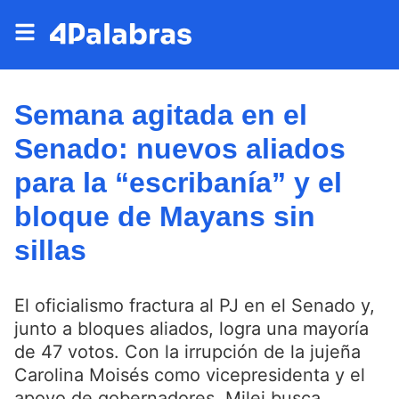
Semana agitada en el
Senado: nuevos aliados
para la “escribanía” y el
bloque de Mayans sin
sillas
El oficialismo fractura al PJ en el Senado y,
junto a bloques aliados, logra una mayoría
de 47 votos. Con la irrupción de la jujeña
Carolina Moisés como vicepresidenta y el
apoyo de gobernadores, Milei busca