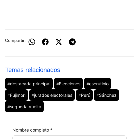
Compartir:
Temas relacionados
destacada principal
Elecciones
escrutinio
#
#
#
Fujimori
jurados electorales
Perú
Sánchez
#
#
#
#
segunda vuelta
#
Nombre completo *