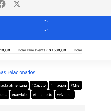
presidencia de Colombia
La dieta puede esperar: 4 ferias gastron
Dólar Blue (Venta):
$ 1530,00
Dólar MEP (Compra):
$ 1518,
as relacionados
nasta alimentaria
Caputo
inflacion
Milei
#
#
#
ecios
servicios
transporte
vivienda
#
#
#