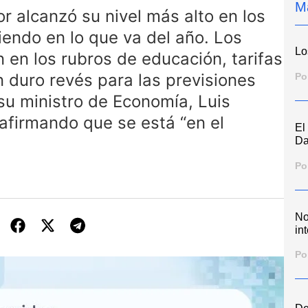
M
r alcanzó su nivel más alto en los
endo en lo que va del año. Los
Lo
en los rubros de educación, tarifas
 duro revés para las previsiones
Po
 su ministro de Economía, Luis
afirmando que se está “en el
El
Da
Po
No
int
Po