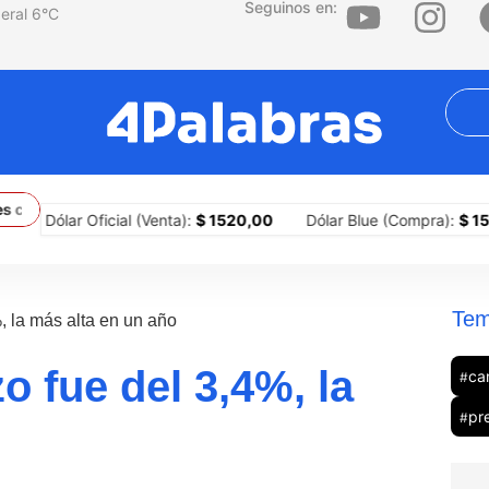
Seguinos en:
6
°C
congeladas
El ultraderechista Abelardo De la Espriella asume la 
Dólar Oficial (Venta):
$ 1520,00
Dólar Blue (Compra):
$ 1510,00
Tem
, la más alta en un año
o fue del 3,4%, la
ca
#
pr
#