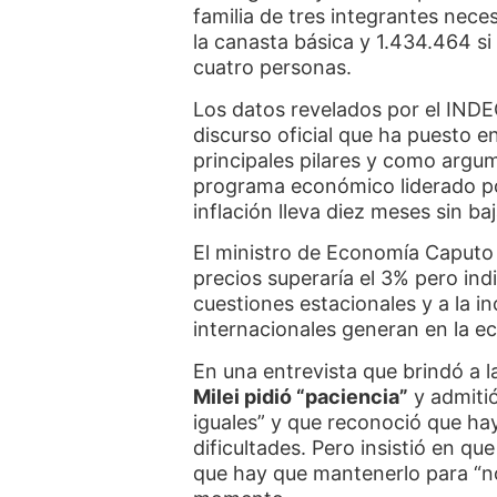
familia de tres integrantes nece
la canasta básica y 1.434.464 si 
cuatro personas.
Los datos revelados por el INDE
discurso oficial que ha puesto en
principales pilares y como argum
programa económico liderado por
inflación lleva diez meses sin ba
El ministro de Economía Caputo 
precios superaría el 3% pero ind
cuestiones estacionales y a la in
internacionales generan en la e
En una entrevista que brindó a la
Milei pidió “paciencia”
y admitió
iguales” y que reconoció que h
dificultades. Pero insistió en qu
que hay que mantenerlo para “no