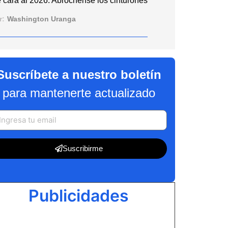
 cara al 2026: Abróchense los cinturones
r:
Washington Uranga
Suscríbete a nuestro boletín
para mantenerte actualizado
Suscribirme
Publicidades