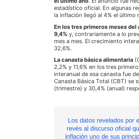
el último año
. El anuncio fue h
estadístico oficial. En algunas r
la inflación llegó al 4% el último
En los tres primeros meses del
9,4%
y, contrariamente a lo prev
mes a mes. El crecimiento intera
32,6%.
La canasta básica alimentaria
(C
2,2% y 11,6% en los tres primer
interanual de esa canasta fue d
Canasta Básica Total (CBT) se s
(trimestre) y 30,4% (anual) res
Los datos revelados por e
revés al discurso oficial q
inflación uno de sus princ