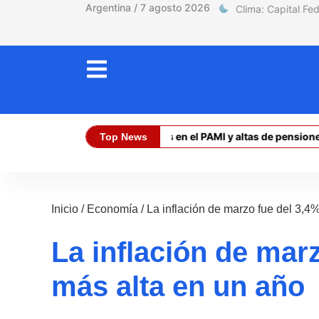
Argentina / 7 agosto 2026
Discapacidad: retrasos en el PAMI y altas de pensiones 
Top News
Dólar Oficial (Compra):
$ 1470,00
Inicio
/
Economía
/
La inflación de marzo fue del 3,4%
La inflación de marz
más alta en un año