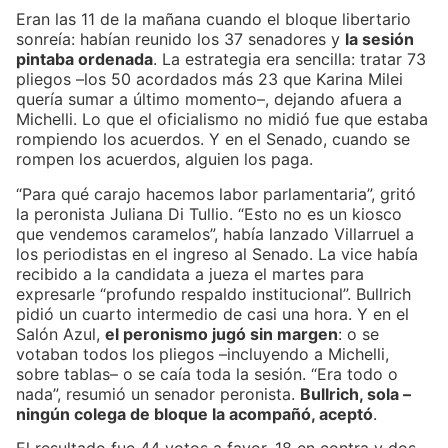
Eran las 11 de la mañana cuando el bloque libertario
sonreía: habían reunido los 37 senadores y
la sesión
pintaba ordenada
. La estrategia era sencilla: tratar 73
pliegos –los 50 acordados más 23 que Karina Milei
quería sumar a último momento–, dejando afuera a
Michelli. Lo que el oficialismo no midió fue que estaba
rompiendo los acuerdos. Y en el Senado, cuando se
rompen los acuerdos, alguien los paga.
“Para qué carajo hacemos labor parlamentaria”, gritó
la peronista Juliana Di Tullio. “Esto no es un kiosco
que vendemos caramelos”, había lanzado Villarruel a
los periodistas en el ingreso al Senado. La vice había
recibido a la candidata a jueza el martes para
expresarle “profundo respaldo institucional”. Bullrich
pidió un cuarto intermedio de casi una hora. Y en el
Salón Azul,
el peronismo jugó sin margen
: o se
votaban todos los pliegos –incluyendo a Michelli,
sobre tablas– o se caía toda la sesión. “Era todo o
nada”, resumió un senador peronista.
Bullrich, sola –
ningún colega de bloque la acompañó, aceptó
.