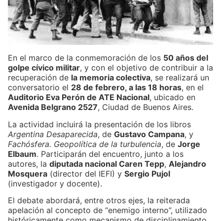
En el marco de la conmemoración de los
50 años del
golpe cívico militar
, y con el objetivo de contribuir a la
recuperación de
la memoria colectiva
, se realizará un
conversatorio el
28 de febrero, a las 18 horas
, en el
Auditorio Eva Perón de ATE Nacional
, ubicado en
Avenida Belgrano 2527
, Ciudad de Buenos Aires.
La actividad incluirá la presentación de los libros
Argentina Desaparecida
, de
Gustavo Campana
, y
Fachósfera. Geopolítica de la turbulencia
, de
Jorge
Elbaum
. Participarán del encuentro, junto a los
autores, la
diputada nacional Caren Tepp
,
Alejandro
Mosquera
(director del IEFI) y
Sergio Pujol
(investigador y docente).
El debate abordará, entre otros ejes, la reiterada
apelación al concepto de “enemigo interno”, utilizado
históricamente como mecanismo de disciplinamiento