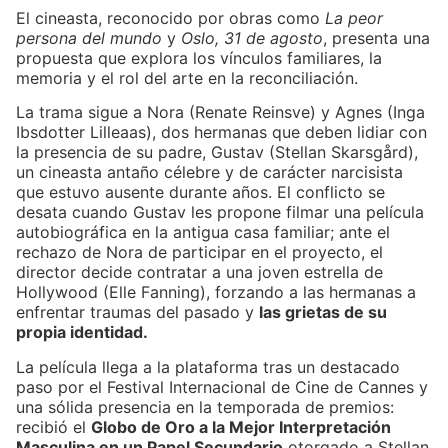
El cineasta, reconocido por obras como
La peor
persona del mundo
y
Oslo, 31 de agosto
, presenta una
propuesta que explora los vínculos familiares, la
memoria y el rol del arte en la reconciliación.
La trama sigue a Nora (Renate Reinsve) y Agnes (Inga
Ibsdotter Lilleaas), dos hermanas que deben lidiar con
la presencia de su padre, Gustav (Stellan Skarsgård),
un cineasta antaño célebre y de carácter narcisista
que estuvo ausente durante años. El conflicto se
desata cuando Gustav les propone filmar una película
autobiográfica en la antigua casa familiar; ante el
rechazo de Nora de participar en el proyecto, el
director decide contratar a una joven estrella de
Hollywood (Elle Fanning), forzando a las hermanas a
enfrentar traumas del pasado y
las grietas de su
propia identidad.
La película llega a la plataforma tras un destacado
paso por el Festival Internacional de Cine de Cannes y
una sólida presencia en la temporada de premios:
recibió el
Globo de Oro a la Mejor Interpretación
Masculina en un Papel Secundario
otorgado a Stellan