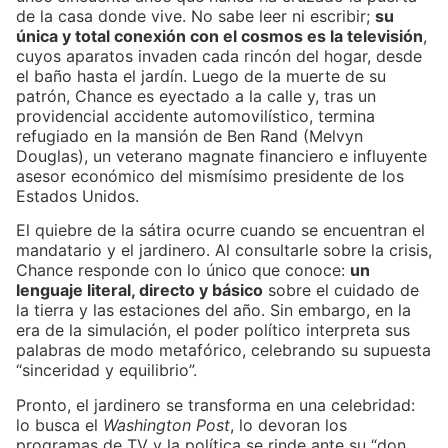
de la casa donde vive. No sabe leer ni escribir;
su
única y total conexión con el cosmos es la televisión
,
cuyos aparatos invaden cada rincón del hogar, desde
el baño hasta el jardín. Luego de la muerte de su
patrón, Chance es eyectado a la calle y, tras un
providencial accidente automovilístico, termina
refugiado en la mansión de Ben Rand (Melvyn
Douglas), un veterano magnate financiero e influyente
asesor económico del mismísimo presidente de los
Estados Unidos.
El quiebre de la sátira ocurre cuando se encuentran el
mandatario y el jardinero. Al consultarle sobre la crisis,
Chance responde con lo único que conoce:
un
lenguaje literal, directo y básico
sobre el cuidado de
la tierra y las estaciones del año. Sin embargo, en la
era de la simulación, el poder político interpreta sus
palabras de modo metafórico, celebrando su supuesta
“sinceridad y equilibrio”.
Pronto, el jardinero se transforma en una celebridad:
lo busca el
Washington Post
, lo devoran los
programas de TV y la política se rinde ante su “don