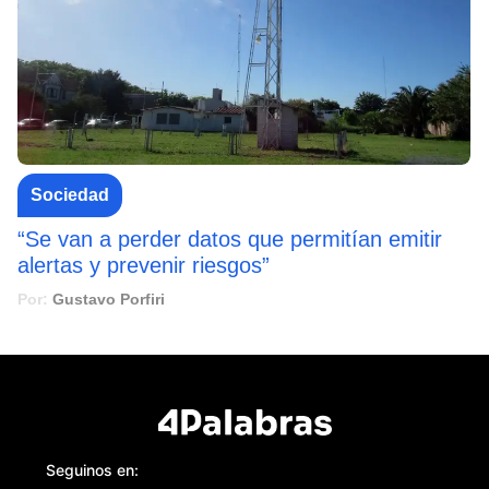
Sociedad
“Se van a perder datos que permitían emitir
alertas y prevenir riesgos”
Por:
Gustavo Porfiri
Seguinos en: