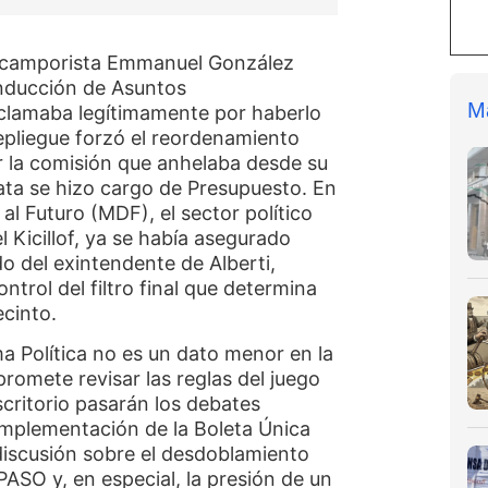
el camporista Emmanuel González
onducción de Asuntos
M
reclamaba legítimamente por haberlo
repliegue forzó el reordenamiento
r la comisión que anhelaba desde su
rata se hizo cargo de Presupuesto. En
al Futuro (MDF), el sector político
 Kicillof, ya se había asegurado
o del exintendente de Alberti,
trol del filtro final que determina
ecinto.
a Política no es un dato menor en la
promete revisar las reglas del juego
critorio pasarán los debates
a implementación de la Boleta Única
 discusión sobre el desdoblamiento
 PASO y, en especial, la presión de un