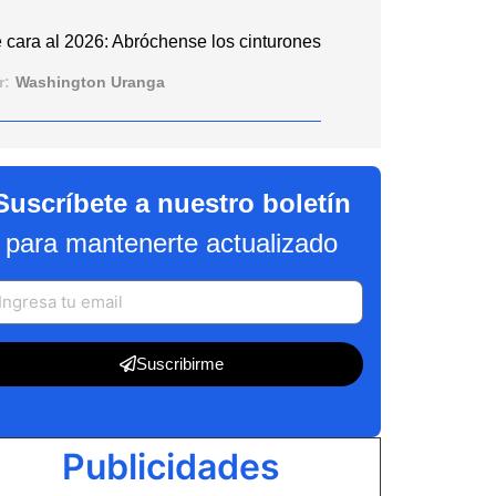
 cara al 2026: Abróchense los cinturones
r:
Washington Uranga
Suscríbete a nuestro boletín
para mantenerte actualizado
Suscribirme
Publicidades