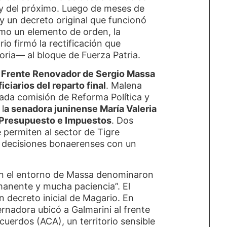
o y del próximo. Luego de meses de
y un decreto original que funcionó
o un elemento de orden, la
o firmó la rectificación que
oria— al bloque de Fuerza Patria.
l Frente Renovador de Sergio Massa
iciarios del reparto final
. Malena
iada comisión de Reforma Política y
l
a senadora juninense María Valeria
 Presupuesto e Impuestos
. Dos
 permiten al sector de Tigre
s decisiones bonaerenses con un
 en el entorno de Massa denominaron
manente y mucha paciencia”. El
n decreto inicial de Magario. En
ernadora ubicó a Galmarini al frente
uerdos (ACA), un territorio sensible