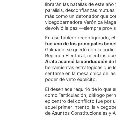
librarán las batallas de este añ
parálisis, desconfianzas mutuas 
más como un detonador que com
vicegobernadora Verónica Magari
devolvió la paz —siempre provis
En ese tablero reconfigurado,
e
fue uno de los principales benef
Galmarini se quedó con la codic
Régimen Electoral, mientras que 
Arata asumió la conducción de
herramientas estratégicas que le
sentarse en la mesa chica de la
poder de veto explícito.
El desenlace requirió de lo que
como “articulación, diálogo per
epicentro del conflicto fue por u
aquel primer intento, la vicegob
de Asuntos Constitucionales y Ac