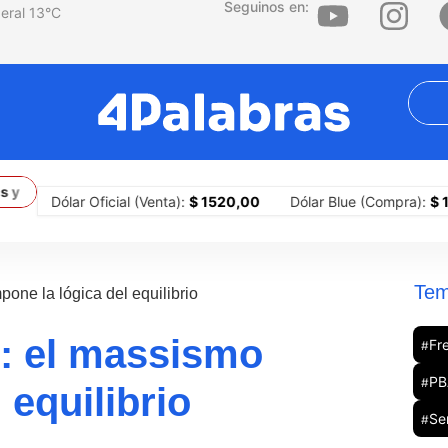
Seguinos en:
13
°C
gamos apostando por justicia social y salarios dignos”
El gobie
Dólar Oficial (Venta):
$ 1520,00
Dólar Blue (Compra):
$ 1505,0
Tem
ne la lógica del equilibrio
: el massismo
Fr
#
PB
#
 equilibrio
Se
#