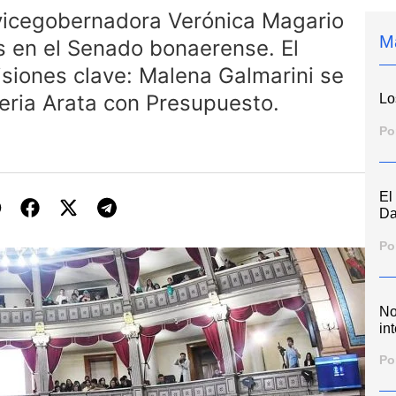
 vicegobernadora Verónica Magario
M
es en el Senado bonaerense. El
siones clave: Malena Galmarini se
eria Arata con Presupuesto.
Lo
Po
El
Da
Po
No
int
Po