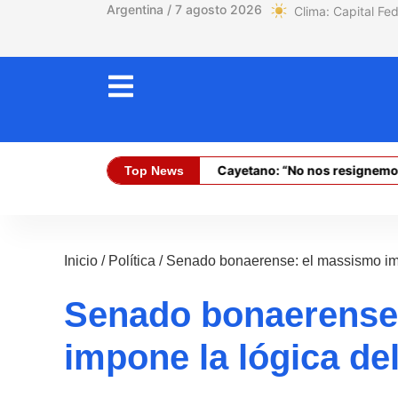
Argentina / 7 agosto 2026
García Cuerva en San Cayetano: “No nos resignemos y si
Top News
Dólar Oficial (Compra):
$ 1470,00
Inicio
/
Política
/
Senado bonaerense: el massismo impo
Senado bonaerense
impone la lógica del