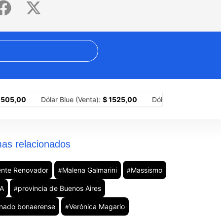
rno perdió también la reforma de la ley de fuego: un modelo que no
0
Dólar Blue (Venta):
$ 1525,00
Dólar MEP (Compra):
$ 1519
as relacionados
ente Renovador
Malena Galmarini
Massismo
#
#
A
provincia de Buenos Aires
#
nado bonaerense
Verónica Magario
#