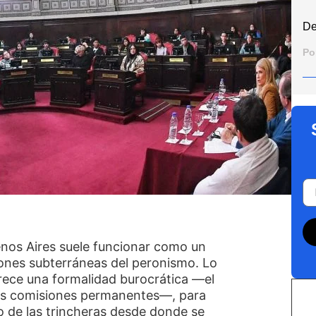
De
Po
enos Aires suele funcionar como un
ones subterráneas del peronismo. Lo
rece una formalidad burocrática —el
 las comisiones permanentes—, para
teo de las trincheras desde donde se