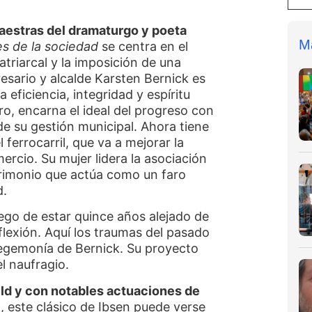
aestras del dramaturgo y poeta
M
es de la sociedad
se centra en el
patriarcal y la imposición de una
esario y alcalde Karsten Bernick es
eficiencia, integridad y espíritu
ero, encarna el ideal del progreso con
de su gestión municipal. Ahora tiene
 ferrocarril, que va a mejorar la
ercio. Su mujer lidera la asociación
rimonio que actúa como un faro
d.
uego de estar quince años alejado de
flexión. Aquí los traumas del pasado
gemonía de Bernick. Su proyecto
l naufragio.
ld y con notables actuaciones de
i
, este clásico de Ibsen puede verse