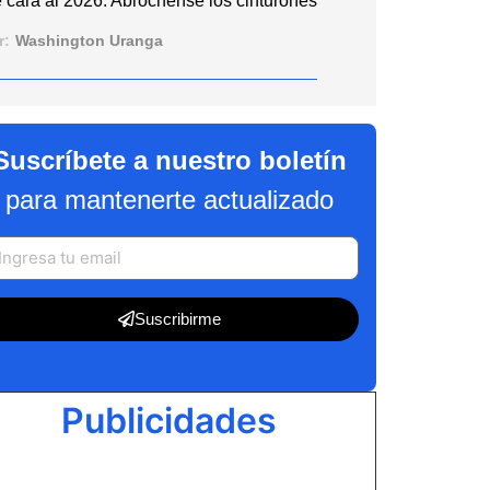
 cara al 2026: Abróchense los cinturones
r:
Washington Uranga
Suscríbete a nuestro boletín
para mantenerte actualizado
Suscribirme
Publicidades