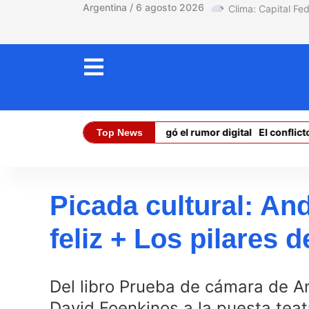
Argentina / 6 agosto 2026
Ceuta: la realidad ahogó el rumor digital
El conflicto co
Top News
Dólar Oficial (Compra):
$ 1470,00
Picada cultural: And
feliz + Los pilares 
Del libro Prueba de cámara de An
David Foenkinos a la puesta teat