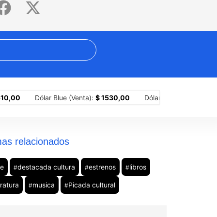
 asfixia de Milei: los números del ajuste sobre los territorios
¿Por 
Dólar Blue (Venta):
$ 1530,00
Dólar MEP (Compra):
$ 1518,
as relacionados
ne
destacada cultura
estrenos
libros
#
#
#
eratura
musica
Picada cultural
#
#