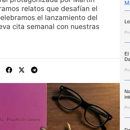
M
ramos relatos que desafían el
celebramos el lanzamiento del
Lo
eva cita semanal con nuestras
Po
El
Da
Po
No
int
Po