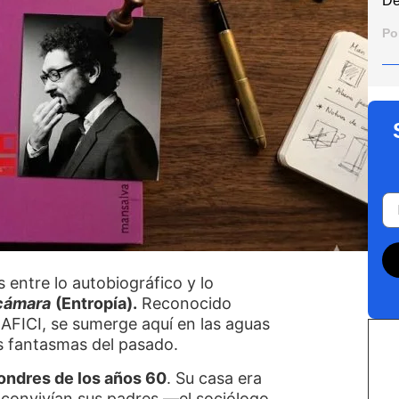
De
Po
s entre lo autobiográfico y lo
cámara
(Entropía).
Reconocido
AFICI, se sumerge aquí en las aguas
los fantasmas del pasado.
ondres de los años 60
. Su casa era
 convivían sus padres —el sociólogo