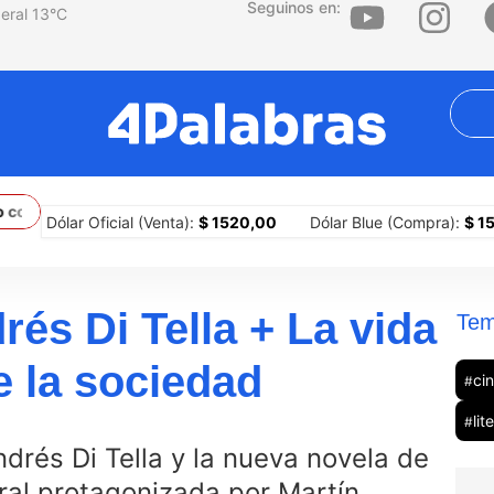
Seguinos en:
13
°C
n Brasil y los límites constitucionales del presidente argentino
La
Dólar Oficial (Venta):
$ 1520,00
Dólar Blue (Compra):
$ 1510,00
rés Di Tella + La vida
Tem
de la sociedad
ci
#
lit
#
drés Di Tella y la nueva novela de
ral protagonizada por Martín