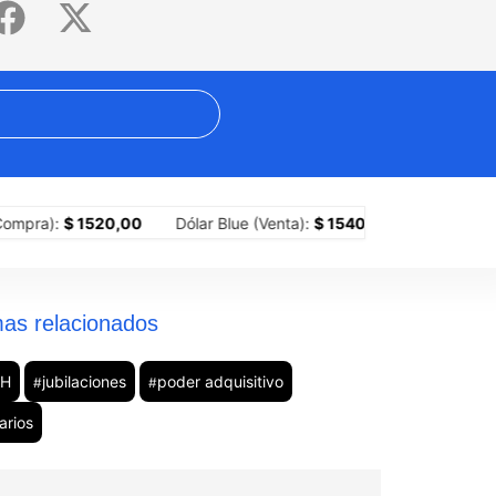
cnocapitalismo?
Crisis yerbatera: impulsan ley de emergencia para 
1520,00
Dólar Blue (Venta):
$ 1540,00
Dólar MEP (Compra):
as relacionados
UH
jubilaciones
poder adquisitivo
#
#
arios