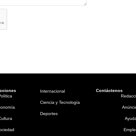
cciones
Contáctenos
Internacional
olítica
Redacc
Ciencia y Tecnología
conomía
Anúnci
Deportes
Cultura
Ayud
ociedad
Emple