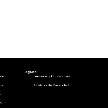
Legales
ión
Términos y Condiciones
os
Políticas de Privacidad
a
o