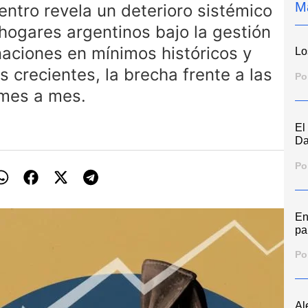
M
ntro revela un deterioro sistémico
 hogares argentinos bajo la gestión
gnaciones en mínimos históricos y
Lo
 crecientes, la brecha frente a las
Po
 mes a mes.
El
Da
Po
En
pa
Po
Al