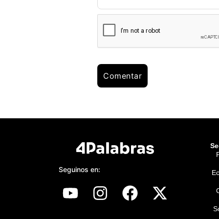
Se
P
Seguinos en:
E
S