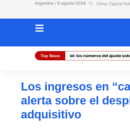
Argentina / 6 agosto 2026
La asfixia de Milei: los números del ajuste sobre los 
Top News
Dólar Oficial (Compra):
$ 1470
Los ingresos en “ca
alerta sobre el des
adquisitivo