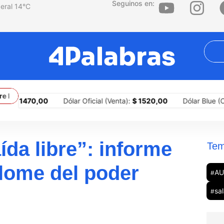
Seguinos en:
14
°C
territorios
¿Por qué la agresión es una estrategia central del te
,00
Dólar Oficial (Venta):
$ 1520,00
Dólar Blue (Compra):
$ 
ída libre”: informe
Tem
plome del poder
A
#
sal
#