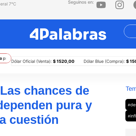
Seguinos en:
7
°C
imera ciudad del país en implementar portones para sitiar barrios
ólar Oficial (Venta):
$ 1520,00
Dólar Blue (Compra):
$ 1505,00
“Las chances de
Tem
 dependen pura y
de
#
a cuestión
inf
#