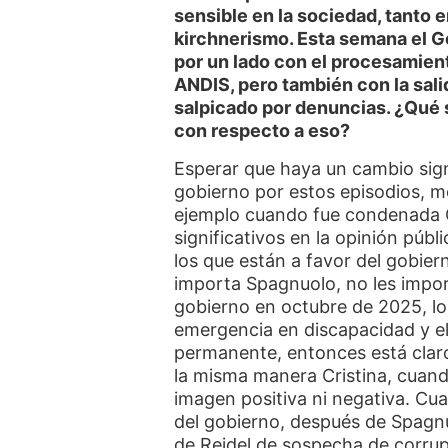
sensible en la sociedad, tanto 
kirchnerismo. Esta semana el G
por un lado con el procesamien
ANDIS, pero también con la sali
salpicado por denuncias. ¿Qué s
con respecto a eso?
Esperar que haya un cambio sign
gobierno por estos episodios, m
ejemplo cuando fue condenada 
significativos en la opinión públi
los que están a favor del gobier
importa Spagnuolo, no les impo
gobierno en octubre de 2025, lo
emergencia en discapacidad y e
permanente, entonces está claro
la misma manera Cristina, cuand
imagen positiva ni negativa. Cu
del gobierno, después de Spagn
de Reidel de sospecha de corru