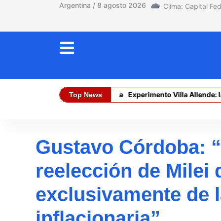
Argentina / 8 agosto 2026
El límite está en la tierra
Experimento Villa Allende: la pr
Top News
Dólar Oficial (Compra):
$ 1470,00
D
Gustavo Córdoba: 
reelección de Milei
exclusivamente de l
inflacionaria”