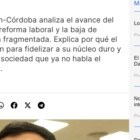
M
an-Córdoba analiza el avance del
Lo
eforma laboral y la baja de
Po
 fragmentada. Explica por qué el
n para fidelizar a su núcleo duro y
 sociedad que ya no habla el
El
Da
.
Po
No
int
Po