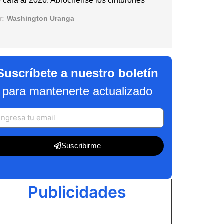
 cara al 2026: Abróchense los cinturones
r:
Washington Uranga
Suscríbete a nuestro boletín
para mantenerte actualizado
Suscribirme
Publicidades