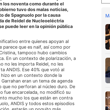
en los noventa como durante el
obierno tuvo dos malas noticias,
to de Spagnuolo por la causa
M
da de Reidel de Nucleoeléctria
e puede leer en la opinión pública
ificativo entre quienes apoyan al
e parece que es naif, así como por
Cristina, tampoco hubo cambios
ca.
En un contexto de polarización, a
no no les importa Reidel, no les
rta ANDIS. Ese 40% que votó al
 hizo en un contexto donde la
l Garrahan eran un tema de agenda
 que no perforan al núcleo duro. De
o fue encarcelada, no modificó su
anto mucho los que están en contra
uolo, ANDIS y todos estos episodios
pción, estarán un poquito más