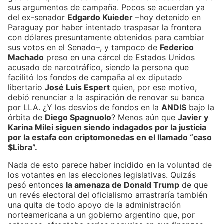
sus argumentos de campaña. Pocos se acuerdan ya
del ex-senador
Edgardo Kuieder
–hoy detenido en
Paraguay por haber intentado traspasar la frontera
con dólares presuntamente obtenidos para cambiar
sus votos en el Senado–, y tampoco de
Federico
Machado
preso en una cárcel de Estados Unidos
acusado de narcotráfico, siendo la persona que
facilitó los fondos de campaña al ex diputado
libertario
José Luis Espert
quien, por ese motivo,
debió renunciar a la aspiración de renovar su banca
por LLA. ¿Y los desvíos de fondos en la
ANDIS
bajo la
órbita de
Diego Spagnuolo
? Menos aún que
Javier y
Karina Milei siguen siendo indagados por la justicia
por la estafa con criptomonedas en el llamado “caso
$Libra”.
Nada de esto parece haber incidido en la voluntad de
los votantes en las elecciones legislativas. Quizás
pesó entonces
la amenaza de Donald Trump
de que
un revés electoral del oficialismo arrastraría también
una quita de todo apoyo de la administración
norteamericana a un gobierno argentino que, por