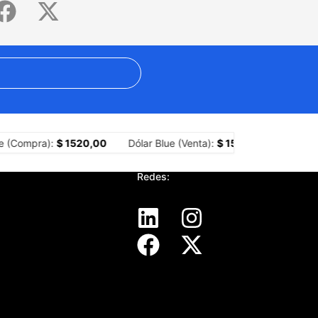
al del tecnocapitalismo?
Crisis yerbatera: impulsan ley de emergen
 (Compra):
$ 1520,00
Dólar Blue (Venta):
$ 1540,00
Dólar M
Redes: