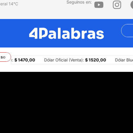
Seguinos en:
14
°C
sobre los territorios
¿Por qué la agresión es una estrategia centr
mpra):
$ 1470,00
Dólar Oficial (Venta):
$ 1520,00
Dólar Blue