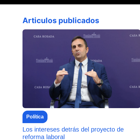
Articulos publicados
Política
Los intereses detrás del proyecto de
reforma laboral