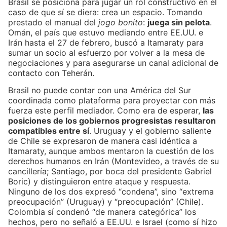
Brasil se posiciona para jugar un rol constructivo en el
caso de que sí se diera: crea un espacio. Tomando
prestado el manual del
jogo bonito
:
juega sin pelota
.
Omán, el país que estuvo mediando entre EE.UU. e
Irán hasta el 27 de febrero, buscó a Itamaraty para
sumar un socio al esfuerzo por volver a la mesa de
negociaciones y para asegurarse un canal adicional de
contacto con Teherán.
Brasil no puede contar con una América del Sur
coordinada como plataforma para proyectar con más
fuerza este perfil mediador. Como era de esperar,
las
posiciones de los gobiernos progresistas resultaron
compatibles entre sí
. Uruguay y el gobierno saliente
de Chile se expresaron de manera casi idéntica a
Itamaraty, aunque ambos mentaron la cuestión de los
derechos humanos en Irán (Montevideo, a través de su
cancillería; Santiago, por boca del presidente Gabriel
Boric) y distinguieron entre ataque y respuesta.
Ninguno de los dos expresó “condena”, sino “extrema
preocupación” (Uruguay) y “preocupación” (Chile).
Colombia sí condenó “de manera categórica” los
hechos, pero no señaló a EE.UU. e Israel (como sí hizo