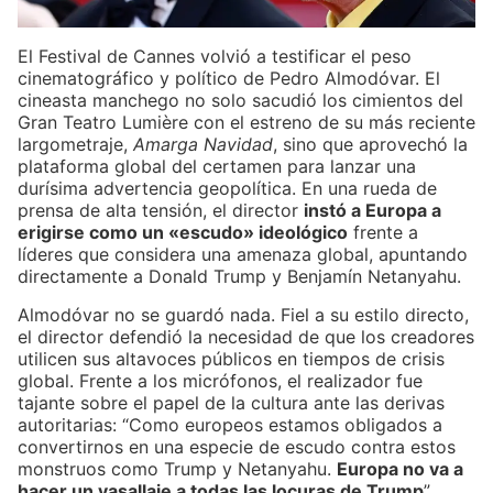
El Festival de Cannes volvió a testificar el peso
cinematográfico y político de Pedro Almodóvar. El
cineasta manchego no solo sacudió los cimientos del
Gran Teatro Lumière con el estreno de su más reciente
largometraje,
Amarga Navidad
, sino que aprovechó la
plataforma global del certamen para lanzar una
durísima advertencia geopolítica. En una rueda de
prensa de alta tensión, el director
instó a Europa a
erigirse como un «escudo» ideológico
frente a
líderes que considera una amenaza global, apuntando
directamente a Donald Trump y Benjamín Netanyahu.
Almodóvar no se guardó nada. Fiel a su estilo directo,
el director defendió la necesidad de que los creadores
utilicen sus altavoces públicos en tiempos de crisis
global. Frente a los micrófonos, el realizador fue
tajante sobre el papel de la cultura ante las derivas
autoritarias: “Como europeos estamos obligados a
convertirnos en una especie de escudo contra estos
monstruos como Trump y Netanyahu.
Europa no va a
hacer un vasallaje a todas las locuras de Trump
”.