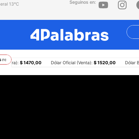
Seguinos en:
13
°C
resignemos y sigamos apostando por justicia social y salarios d
(Compra):
$ 1470,00
Dólar Oficial (Venta):
$ 1520,00
Dólar B