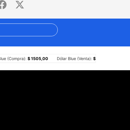
ignos”
El gobierno perdió también la reforma de la ley de fuego: u
lue (Compra):
$ 1505,00
Dólar Blue (Venta):
$ 1525,00
Dóla