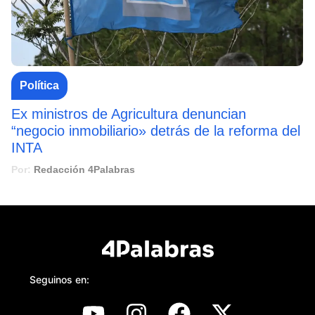
Política
Ex ministros de Agricultura denuncian
“negocio inmobiliario» detrás de la reforma del
INTA
Por:
Redacción 4Palabras
Seguinos en: