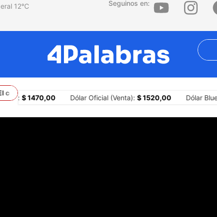
Seguinos en:
12
°C
 conflicto con Brasil y los límites constitucionales del presidente 
pra):
$ 1470,00
Dólar Oficial (Venta):
$ 1520,00
Dólar Blue 