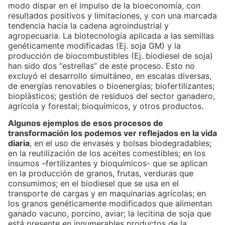
modo dispar en el impulso de la bioeconomía, con
resultados positivos y limitaciones, y con una marcada
tendencia hacia la cadena agroindustrial y
agropecuaria. La biotecnología aplicada a las semillas
genéticamente modificadas (Ej. soja GM) y la
producción de biocombustibles (Ej. biodiesel de soja)
han sido dos “estrellas” de este proceso. Esto no
excluyó el desarrollo simultáneo, en escalas diversas,
de energías renovables o bioenergías; biofertilizantes;
bioplásticos; gestión de residuos del sector ganadero,
agrícola y forestal; bioquímicos, y otros productos.
Algunos ejemplos de esos procesos de
transformación los podemos ver reflejados en la vida
diaria
, en el uso de envases y bolsas biodegradables;
en la reutilización de los aceites comestibles; en los
insumos –fertilizantes y bioquímicos- que se aplican
en la producción de granos, frutas, verduras que
consumimos; en el biodiesel que se usa en el
transporte de cargas y en maquinarias agrícolas; en
los granos genéticamente modificados que alimentan
ganado vacuno, porcino, aviar; la lecitina de soja que
está presente en innumerables productos de la