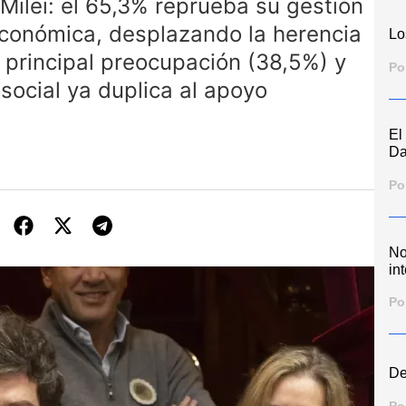
 Milei: el 65,3% reprueba su gestión
s económica, desplazando la herencia
Lo
 principal preocupación (38,5%) y
Po
social ya duplica al apoyo
El
Da
Po
No
int
Po
De