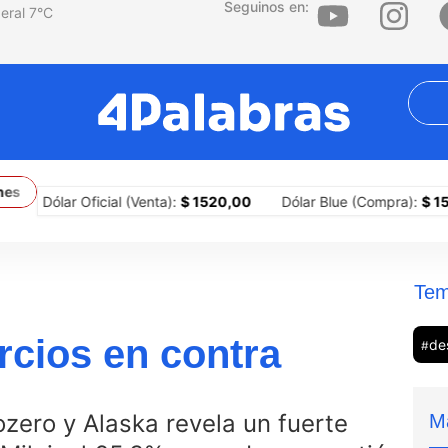
Seguinos en:
7
°C
congeladas
El ultraderechista Abelardo De la Espriella asume la 
lar Oficial (Venta):
$ 1520,00
Dólar Blue (Compra):
$ 1510,00
Tem
ercios en contra
de
#
zero y Alaska revela un fuerte
M