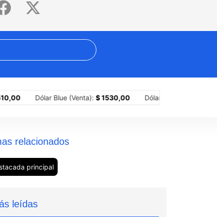
presidencia de Colombia
La dieta puede esperar: 4 ferias gastron
Dólar Blue (Venta):
$ 1530,00
Dólar MEP (Compra):
$ 1518,10
as relacionados
stacada principal
ás leídas