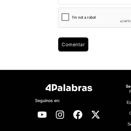
Se
P
Seguinos en:
E
S