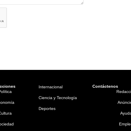
cciones
Contáctenos
Internacional
olítica
Redacc
Ciencia y Tecnología
conomía
Anúnci
Deportes
Cultura
Ayud
ociedad
Emple