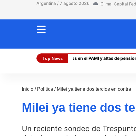
Argentina / 7 agosto 2026
Discapacidad: retrasos en el PAMI y altas de pensiones 
Top News
Dólar Oficial (Compra):
$ 1470,00
Dó
Inicio
/
Política
/
Milei ya tiene dos tercios en contra
Milei ya tiene dos t
Un reciente sondeo de Trespunto