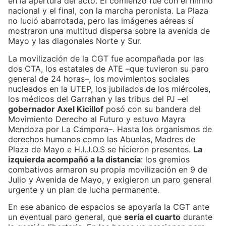
en la apertura del acto. El comienzo fue con el himno
nacional y el final, con la marcha peronista. La Plaza
no lució abarrotada, pero las imágenes aéreas sí
mostraron una multitud dispersa sobre la avenida de
Mayo y las diagonales Norte y Sur.
La movilización de la CGT fue acompañada por las
dos CTA, los estatales de ATE –que tuvieron su paro
general de 24 horas–, los movimientos sociales
nucleados en la UTEP, los jubilados de los miércoles,
los médicos del Garrahan y las tribus del PJ –el
gobernador Axel Kicillof
posó con su bandera del
Movimiento Derecho al Futuro y estuvo Mayra
Mendoza por La Cámpora–. Hasta los organismos de
derechos humanos como las Abuelas, Madres de
Plaza de Mayo e H.I.J.O.S se hicieron presentes.
La
izquierda acompañó a la distancia
: los gremios
combativos armaron su propia movilización en 9 de
Julio y Avenida de Mayo, y exigieron un paro general
urgente y un plan de lucha permanente.
En ese abanico de espacios se apoyaría la CGT ante
un eventual paro general, que
sería el cuarto
durante