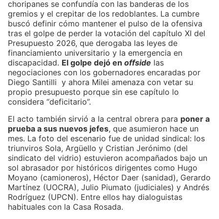
choripanes se confundía con las banderas de los
gremios y el crepitar de los redoblantes. La cumbre
buscó definir cómo mantener el pulso de la ofensiva
tras el golpe de perder la votación del capítulo XI del
Presupuesto 2026, que derogaba las leyes de
financiamiento universitario y la emergencia en
discapacidad.
El golpe dejó en
offside
las
negociaciones con los gobernadores encaradas por
Diego Santilli y ahora Milei amenaza con vetar su
propio presupuesto porque sin ese capítulo lo
considera “deficitario”.
El acto también sirvió a la central obrera para
poner a
prueba a sus nuevos jefes
, que asumieron hace un
mes. La foto del escenario fue de unidad sindical: los
triunviros Sola, Argüello y Cristian Jerónimo (del
sindicato del vidrio) estuvieron acompañados bajo un
sol abrasador por históricos dirigentes como Hugo
Moyano (camioneros), Héctor Daer (sanidad), Gerardo
Martínez (UOCRA), Julio Piumato (judiciales) y Andrés
Rodríguez (UPCN). Entre ellos hay dialoguistas
habituales con la Casa Rosada.