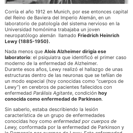
Corría el año 1912 en Munich, por ese entonces capital
del Reino de Baviera del Imperio Alemán, en un
laboratorio de patología del sistema nervioso en la
Universidad homónima trabajaba un joven
neuropatólogo alemán llamado
Friedrich Heinrich
Lewy (1885-1950).
Nada menos que
Alois Alzheimer dirigía ese
laboratorio
: el psiquiatra que identificó el primer caso
moderno de la enfermedad de Alzheimer.
Durante esos años, Lewy realizó el hallazgo de unas
estructuras dentro de las neuronas que se teñían de
un modo especial (hoy conocidas como “cuerpos de
Lewy”) en cerebros de pacientes fallecidos con
enfermedad
Parálisis Agitante
, condición
hoy
conocida como enfermedad de Parkinson
.
Sin saberlo, estaba describiendo la lesión
característica de un grupo de enfermedades
conocidas hoy como
enfermedad por cuerpos de
Lewy,
conformada por la enfermedad de Parkinson y
la Demencia por cuerpos de Lewy. Esta enfermedad