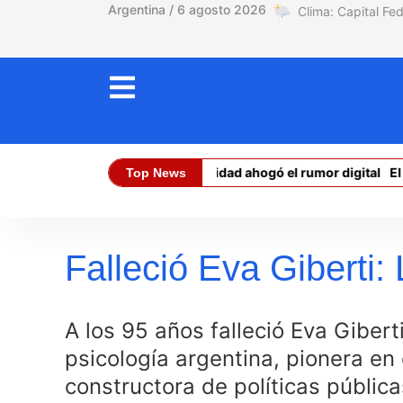
Argentina / 6 agosto 2026
Ceuta: la realidad ahogó el rumor digital
El conflic
Top News
Dólar Oficial (Compra):
$ 1470,
Falleció Eva Giberti:
A los 95 años falleció Eva Giberti
psicología argentina, pionera en 
constructora de políticas pública