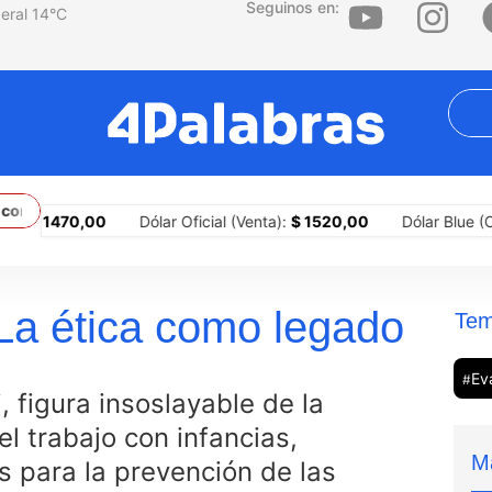
Seguinos en:
14
°C
to con Brasil y los límites constitucionales del presidente argentin
00
Dólar Oficial (Venta):
$ 1520,00
Dólar Blue (Compra):
$ 1
 La ética como legado
Tem
Ev
#
, figura insoslayable de la
el trabajo con infancias,
M
s para la prevención de las