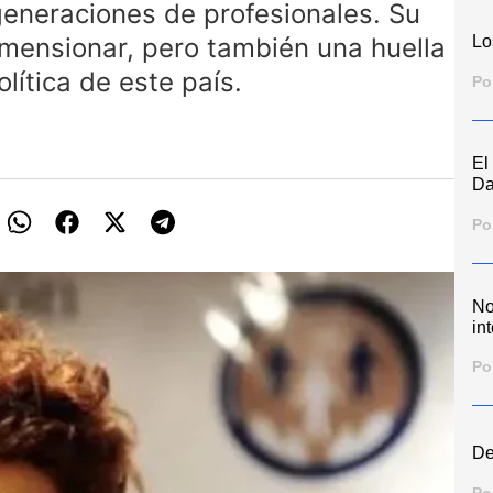
 generaciones de profesionales. Su
Lo
dimensionar, pero también una huella
olítica de este país.
Po
El
Da
Po
No
int
Po
De