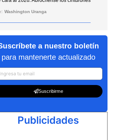
 cara al 2026: Abróchense los cinturones
r:
Washington Uranga
Suscríbete a nuestro boletín
para mantenerte actualizado
Suscribirme
Publicidades