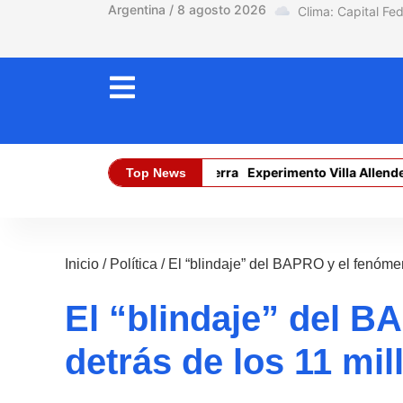
Argentina / 8 agosto 2026
El límite está en la tierra
Experimento Villa Allende: la 
Top News
Dólar Oficial (Compra):
$ 1470,00
Inicio
/
Política
/
El “blindaje” del BAPRO y el fenóme
El “blindaje” del 
detrás de los 11 mi