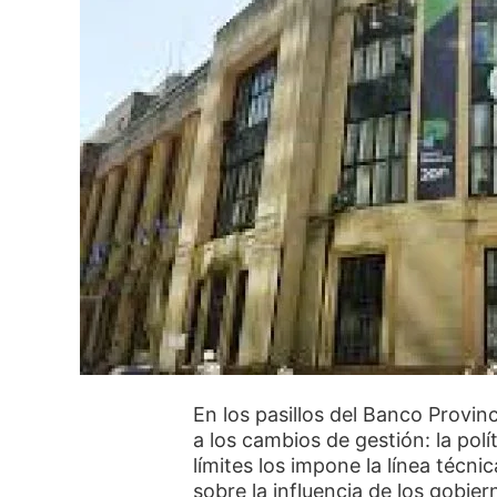
En los pasillos del Banco Provi
a los cambios de gestión: la polí
límites los impone la línea técni
sobre la influencia de los gobier