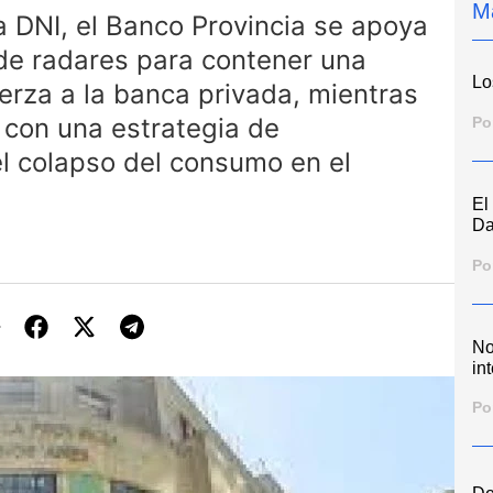
M
 DNI, el Banco Provincia se apoya
 de radares para contener una
Lo
erza a la banca privada, mientras
d con una estrategia de
Po
el colapso del consumo en el
El
Da
Po
No
int
Po