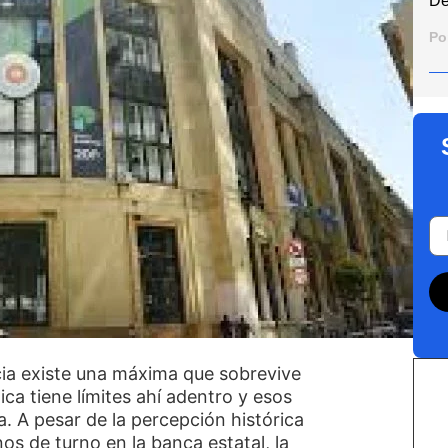
De
Po
ncia existe una máxima que sobrevive
tica tiene límites ahí adentro y esos
ca. A pesar de la percepción histórica
nos de turno en la banca estatal, la