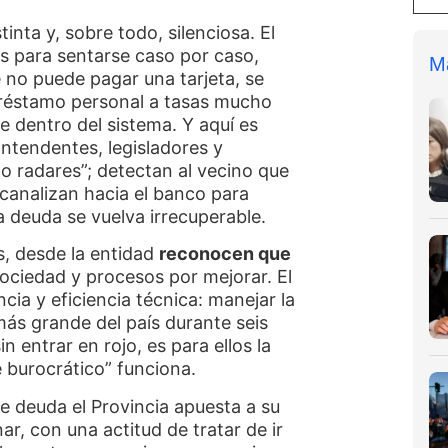
tinta y, sobre todo, silenciosa. El
es para sentarse caso por caso,
M
e no puede pagar una tarjeta, se
préstamo personal a tasas mucho
e dentro del sistema. Y aquí es
 Intendentes, legisladores y
 radares”; detectan al vecino que
 canalizan hacia el banco para
a deuda se vuelva irrecuperable.
s, desde la entidad
reconocen que
ociedad y procesos por mejorar. El
cia y eficiencia técnica: manejar la
más grande del país durante seis
n entrar en rojo, es para ellos la
 burocrático” funciona.
de deuda el Provincia apuesta a su
nar, con una actitud de tratar de ir