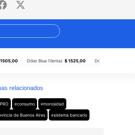
s
Picada cultural: Aurelia escribe y “los años sin piedad”
El mund
0
Dólar Blue (Venta):
$ 1525,00
Dólar MEP (Compra):
$ 152
as relacionados
PRO
consumo
morosidad
#
#
ovincia de Buenos Aires
sistema bancario
#