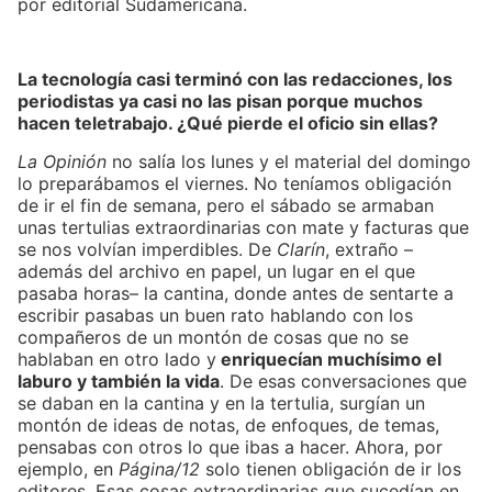
por editorial Sudamericana.
La tecnología casi terminó con las redacciones, los
periodistas ya casi no las pisan porque muchos
hacen teletrabajo. ¿Qué pierde el oficio sin ellas?
La Opinión
no salía los lunes y el material del domingo
lo preparábamos el viernes. No teníamos obligación
de ir el fin de semana, pero el sábado se armaban
unas tertulias extraordinarias con mate y facturas que
se nos volvían imperdibles. De
Clarín
, extraño –
además del archivo en papel, un lugar en el que
pasaba horas– la cantina, donde antes de sentarte a
escribir pasabas un buen rato hablando con los
compañeros de un montón de cosas que no se
hablaban en otro lado y
enriquecían muchísimo el
laburo y también la vida
. De esas conversaciones que
se daban en la cantina y en la tertulia, surgían un
montón de ideas de notas, de enfoques, de temas,
pensabas con otros lo que ibas a hacer. Ahora, por
ejemplo, en
Página/12
solo tienen obligación de ir los
editores. Esas cosas extraordinarias que sucedían en