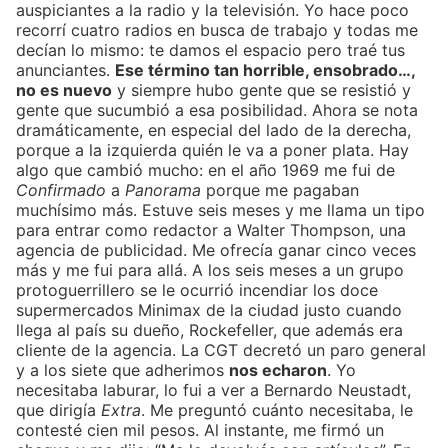
auspiciantes a la radio y la televisión. Yo hace poco
recorrí cuatro radios en busca de trabajo y todas me
decían lo mismo: te damos el espacio pero traé tus
anunciantes.
Ese término tan horrible, ensobrado…,
no es nuevo
y siempre hubo gente que se resistió y
gente que sucumbió a esa posibilidad. Ahora se nota
dramáticamente, en especial del lado de la derecha,
porque a la izquierda quién le va a poner plata. Hay
algo que cambió mucho: en el año 1969 me fui de
Confirmado
a
Panorama
porque me pagaban
muchísimo más. Estuve seis meses y me llama un tipo
para entrar como redactor a Walter Thompson, una
agencia de publicidad. Me ofrecía ganar cinco veces
más y me fui para allá. A los seis meses a un grupo
protoguerrillero se le ocurrió incendiar los doce
supermercados Minimax de la ciudad justo cuando
llega al país su dueño, Rockefeller, que además era
cliente de la agencia. La CGT decretó un paro general
y a los siete que adherimos
nos echaron
. Yo
necesitaba laburar, lo fui a ver a Bernardo Neustadt,
que dirigía
Extra
. Me preguntó cuánto necesitaba, le
contesté cien mil pesos. Al instante, me firmó un