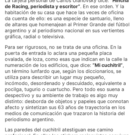
La tarjeta personal de Carlos Ulanovsky dice:
“Hincha
de Racing, periodista y escritor”
. En ese orden. Y la
habitación de su casa que hace las veces de oficina
da cuenta de ello: es una especie de santuario, lleno
de altares que homenajean al Primer Grande del fútbol
argentino y al periodismo nacional en sus vertientes
gráfica, radial o televisiva.
Para ser rigurosos, no se trata de una oficina. En la
puerta de entrada lo aclara una pequeña placa
ovalada, de loza, como esas que indican en la calle la
numeración de los edificios, que dice:
“Mi cuchitril”
,
un término lunfardo que, según los diccionarios, se
utiliza para describir un lugar muy pequeño,
incómodo, desordenado y descuidado, equivalente a
pocilga, tugurio o cuartucho. Pero todo eso suena a
despectivo y su ambiente de trabajo es algo muy
distinto: desborda de objetos y papeles que connotan
afecto y sintetizan sus 63 años de trayectoria en los
medios de comunicación que trazaron la historia del
periodismo argentino.
Las paredes del cuchitril atestiguan ese camino