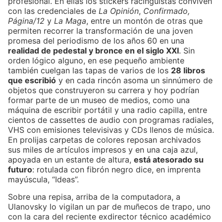
profesional. En ellas los stickers racinguistas conviven
con las credenciales de
La Opinión
,
Confirmado,
Página/12
y
La Maga
, entre un montón de otras que
permiten recorrer la transformación de una joven
promesa del periodismo de los años 60 en una
realidad de pedestal y bronce en el siglo XXI
. Sin
orden lógico alguno, en ese pequeño ambiente
también cuelgan las tapas de varios de los
28 libros
que escribió
y en cada rincón asoma un sinnúmero de
objetos que construyeron su carrera y hoy podrían
formar parte de un museo de medios, como una
máquina de escribir portátil y una radio capilla, entre
cientos de cassettes de audio con programas radiales,
VHS con emisiones televisivas y CDs llenos de música.
En prolijas carpetas de colores reposan archivados
sus miles de artículos impresos y en una caja azul,
apoyada en un estante de altura,
está atesorado su
futuro
: rotulada con fibrón negro dice, en imprenta
mayúscula, “Ideas”.
Sobre una repisa, arriba de la computadora, a
Ulanovsky lo vigilan un par de muñecos de trapo, uno
con la cara del reciente exdirector técnico académico