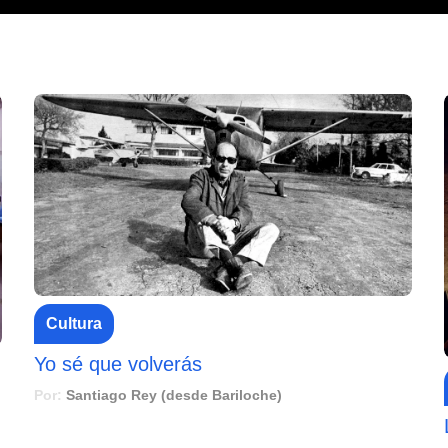
Cultura
Yo sé que volverás
Por:
Santiago Rey (desde Bariloche)