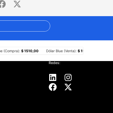
e argentino
La asfixia de Milei: los números del ajuste sobre los ter
e (Compra):
$ 1510,00
Dólar Blue (Venta):
$ 1530,00
Dólar M
Redes: