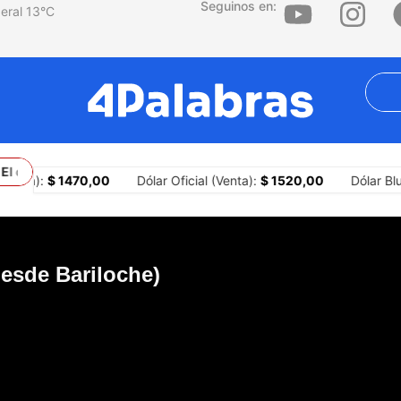
Seguinos en:
13
°C
l conflicto con Brasil y los límites constitucionales del president
mpra):
$ 1470,00
Dólar Oficial (Venta):
$ 1520,00
Dólar Blu
esde Bariloche)