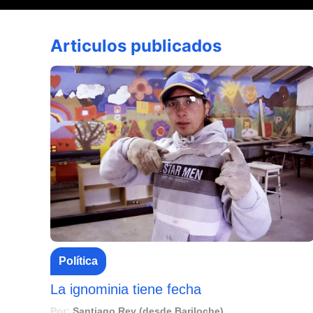
Articulos publicados
Política
La ignominia tiene fecha
Por:
Santiago Rey (desde Bariloche)