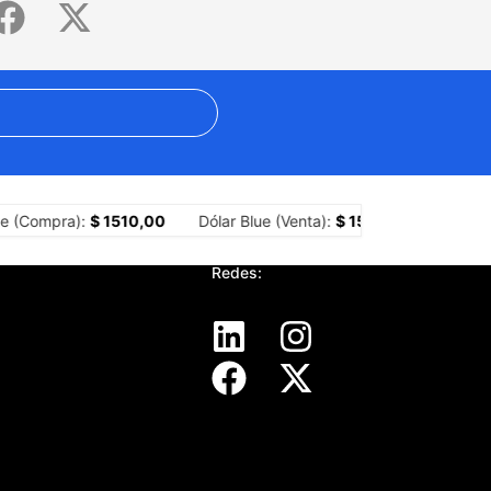
 ahogó el rumor digital
El conflicto con Brasil y los límites const
e (Compra):
$ 1510,00
Dólar Blue (Venta):
$ 1530,00
Dólar M
Redes: