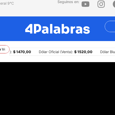
Seguinos en:
9
°C
 Venda” y el gobierno respondió con represión
Ceuta: la realidad
mpra):
$ 1470,00
Dólar Oficial (Venta):
$ 1520,00
Dólar Blu