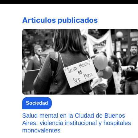
Articulos publicados
Sociedad
Salud mental en la Ciudad de Buenos
Aires: violencia institucional y hospitales
monovalentes