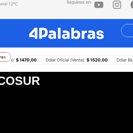
Seguinos en:
12
°C
signemos y sigamos apostando por justicia social y salarios dign
mpra):
$ 1470,00
Dólar Oficial (Venta):
$ 1520,00
Dólar Blue
RCOSUR