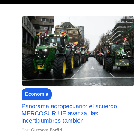
Economía
Panorama agropecuario: el acuerdo
MERCOSUR-UE avanza, las
incertidumbres también
Por:
Gustavo Porfiri