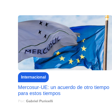
Internacional
Mercosur-UE: un acuerdo de otro tiempo
para estos tiempos
Por:
Gabriel Puricelli