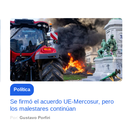
Política
Se firmó el acuerdo UE-Mercosur, pero
los malestares continúan
Por:
Gustavo Porfiri