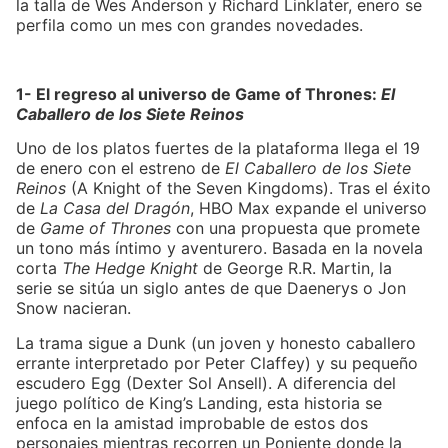
la talla de Wes Anderson y Richard Linklater, enero se
perfila como un mes con grandes novedades.
1- El regreso al universo de Game of Thrones:
El
Caballero de los Siete Reinos
Uno de los platos fuertes de la plataforma llega el 19
de enero con el estreno de
El Caballero de los Siete
Reinos
(A Knight of the Seven Kingdoms). Tras el éxito
de
La Casa del Dragón
, HBO Max expande el universo
de
Game of Thrones
con una propuesta que promete
un tono más íntimo y aventurero. Basada en la novela
corta
The Hedge Knight
de George R.R. Martin, la
serie se sitúa un siglo antes de que Daenerys o Jon
Snow nacieran.
La trama sigue a Dunk (un joven y honesto caballero
errante interpretado por Peter Claffey) y su pequeño
escudero Egg (Dexter Sol Ansell). A diferencia del
juego político de King’s Landing, esta historia se
enfoca en la amistad improbable de estos dos
personajes mientras recorren un Poniente donde la