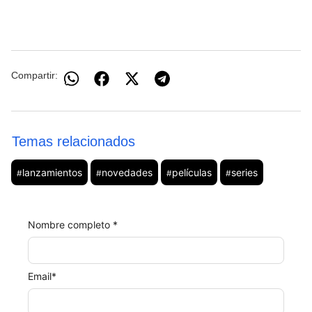
Compartir:
Temas relacionados
lanzamientos
novedades
películas
series
#
#
#
#
Nombre completo *
Email
*