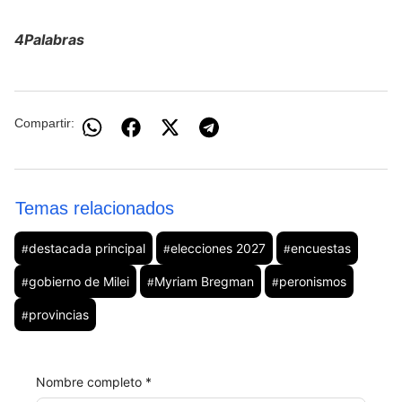
4Palabras
Compartir:
Temas relacionados
destacada principal
elecciones 2027
encuestas
#
#
#
gobierno de Milei
Myriam Bregman
peronismos
#
#
#
provincias
#
Nombre completo *