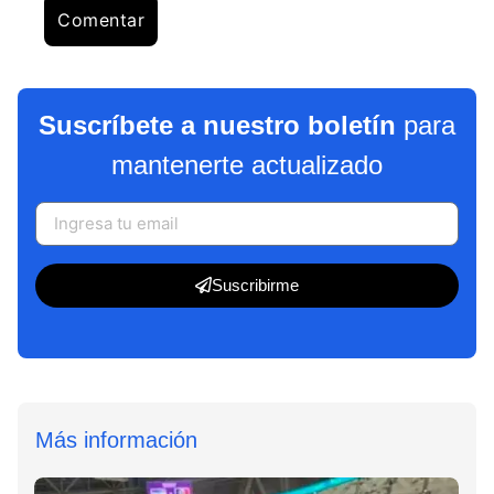
Suscríbete a nuestro boletín
para
mantenerte actualizado
Suscribirme
Más información