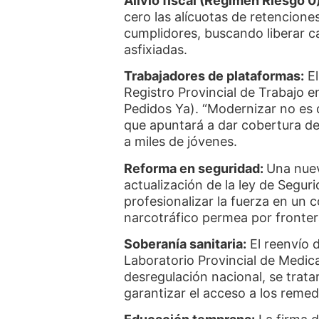
Alivio fiscal (Régimen Riesgo 0)
cero las alícuotas de retencion
cumplidores, buscando liberar c
asfixiadas.
Trabajadores de plataformas:
El
Registro Provincial de Trabajo e
Pedidos Ya). “Modernizar no es q
que apuntará a dar cobertura de
a miles de jóvenes.
Reforma en seguridad:
Una nueva
actualización de la ley de Segur
profesionalizar la fuerza en un
narcotráfico permea por fronter
Soberanía sanitaria:
El reenvío d
Laboratorio Provincial de Medic
desregulación nacional, se trata
garantizar el acceso a los remed