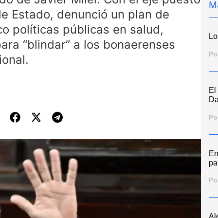
M
de Estado, denunció un plan de
o políticas públicas en salud,
Lo
ara “blindar” a los bonaerenses
Po
ional.
El
Da
Po
En
pa
Po
Al