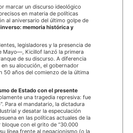
or marcar un discurso ideológico
recisos en materia de políticas
n al aniversario del último golpe de
o inverso: memoria histórica y
ntes, legisladores y la presencia de
e Mayo—, Kicillof lanzó la primera
ranque de su discurso. A diferencia
e en su alocución, el gobernador
n 50 años del comienzo de la última
ismo de Estado con el presente
solamente una tragedia represiva: fue
 Para el mandatario, la dictadura
strial y desatar la especulación
esuena en las políticas actuales de la
 bloque con el grito de “30.000
su línea frente al negacionismo (o la