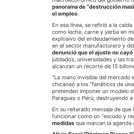
panorama de “destrucción masi
el empleo
.
En esa línea, se refirió a la caí
como leche, carne y yerba en mí
explosivo del endeudamiento de 
en el sector manufacturero y de
denunció que el ajuste no cayó 
jubilados, universidades y las tr
alcanzan un recorte de 15 billo
“La mano invisible del mercado e
chicaneó a los “fanáticos de una 
pretenden imponer un modelo de 
Paraguay o Perú, destruyendo a 
En su reiterado mensaje de que 
funcionar como un “escudo y red
medidas
que marcan la agenda 