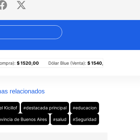
ocapitalismo?
Crisis yerbatera: impulsan ley de emergencia para f
0,00
Dólar Blue (Venta):
$ 1540,00
Dólar MEP (Compra):
$ 
as relacionados
l Kicillof
destacada principal
educacion
#
#
ovincia de Buenos Aires
salud
Seguridad
#
#