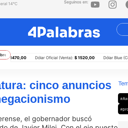
Seguinos en:
14
°C
erritorios
¿Por qué la agresión es una estrategia central del tecn
Dólar Oficial (Venta):
$ 1520,00
Dólar Blue (Compra):
$ 152
latura: cinco anuncios
Tem
 negacionismo
Axe
#
pr
#
erense, el gobernador buscó
do de Javier Milei. Con el eje puesto