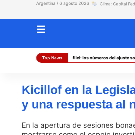
Argentina / 6 agosto 2026
La asfixia de Milei: los números del ajuste sobre los t
Top News
Dólar Oficial (Compra):
$ 1470,00
Kicillof en la Legis
y una respuesta al
En la apertura de sesiones bona
mostrarse como el espejo inverti