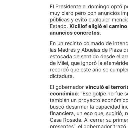
El Presidente el domingo optó p
muy claro pero con anuncios imp
públicas y evitó cualquier menció
Estado.
Kicillof eligió el camin
anuncios concretos.
En un recinto colmado de intende
las Madres y Abuelas de Plaza d
estocada de sentido desde el ar
de Milei, que ignoró la efemérid
recordó que este año se cumple
dictadura.
El gobernador
vinculó el terror
económico
: “Ese golpe no fue 
también un proyecto económico”.
buscó desarmar la capacidad indu
financiera, un eco que, sugirió, r
Casa Rosada. Al cerrar su primer
presentes”, el gobernador trazó 