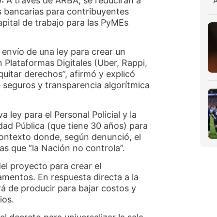
:
A través de ARBA, se reducirán a
es bancarias para contribuyentes
apital de trabajo para las PyMEs
 envío de una ley para crear un
n Plataformas Digitales (Uber, Rappi,
uitar derechos”, afirmó y explicó
 seguros y transparencia algorítmica
 ley para el Personal Policial y la
idad Pública (que tiene 30 años) para
 contexto donde, según denunció, el
as que “la Nación no controla”.
el proyecto para crear el
amentos. En respuesta directa a la
rá de producir para bajar costos y
ios.