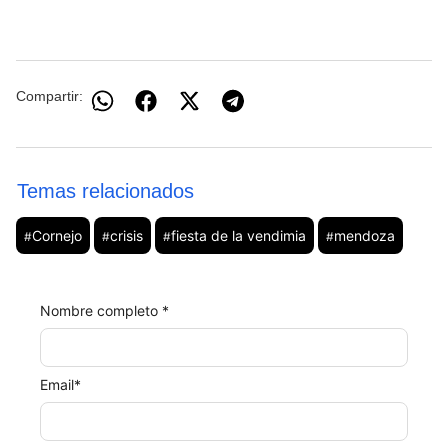
Compartir:
Temas relacionados
Cornejo
crisis
fiesta de la vendimia
mendoza
#
#
#
#
Nombre completo *
Email
*