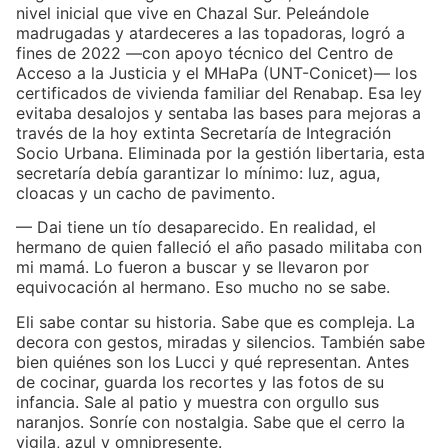
nivel inicial que vive en Chazal Sur. Peleándole
madrugadas y atardeceres a las topadoras, logró a
fines de 2022 —con apoyo técnico del Centro de
Acceso a la Justicia y el MHaPa (UNT-Conicet)— los
certificados de vivienda familiar del Renabap. Esa ley
evitaba desalojos y sentaba las bases para mejoras a
través de la hoy extinta Secretaría de Integración
Socio Urbana. Eliminada por la gestión libertaria, esta
secretaría debía garantizar lo mínimo: luz, agua,
cloacas y un cacho de pavimento.
— Dai tiene un tío desaparecido. En realidad, el
hermano de quien falleció el año pasado militaba con
mi mamá. Lo fueron a buscar y se llevaron por
equivocación al hermano. Eso mucho no se sabe.
Eli sabe contar su historia. Sabe que es compleja. La
decora con gestos, miradas y silencios. También sabe
bien quiénes son los Lucci y qué representan. Antes
de cocinar, guarda los recortes y las fotos de su
infancia. Sale al patio y muestra con orgullo sus
naranjos. Sonríe con nostalgia. Sabe que el cerro la
vigila, azul y omnipresente.