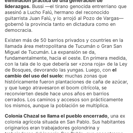
eliminación práctica de una generación de
liderazgos.
Bussi —el tirano genocida entrerriano que
asesinó a Lucho Falú, hermano del reconocido
guitarrista Juan Falú, y lo arrojó al Pozo de Vargas—
gobernó la provincia tanto en dictadura como en
democracia.
Existen más de 50 barrios privados y countries en la
llamada área metropolitana de Tucumán o Gran San
Miguel de Tucumán. La expansión se da,
fundamentalmente, hacia el oeste. En primera medida,
con la tala de lo que debería ser «zona roja» de la Ley
de Bosques, devorando las yungas. Luego, con
el
cambio del uso del suelo:
muchas zonas que
históricamente fueron plantaciones de caña de azúcar,
y que luego atravesaron el boom citrícola, se
reconvierten desde hace unos años en barrios
cerrados. Los caminos y accesos son prácticamente
los mismos, aunque la población se multiplica.
Colonia Chazal se llama el pueblo encerrado,
una ex
colonia agrícola situada en San Pablo. Sus habitantes
originarios eran trabajadores golondrina y