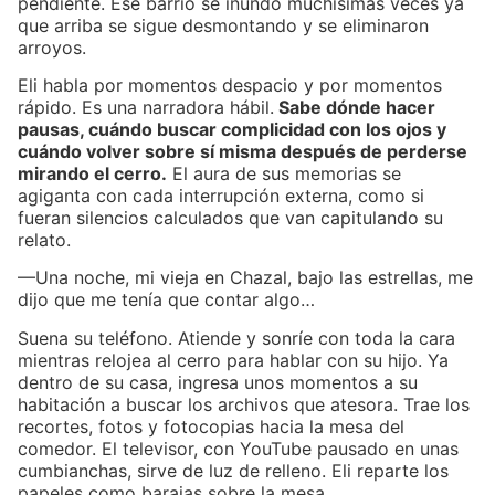
pendiente. Ese barrio se inundó muchísimas veces ya
que arriba se sigue desmontando y se eliminaron
arroyos.
Eli habla por momentos despacio y por momentos
rápido. Es una narradora hábil.
Sabe dónde hacer
pausas, cuándo buscar complicidad con los ojos y
cuándo volver sobre sí misma después de perderse
mirando el cerro.
El aura de sus memorias se
agiganta con cada interrupción externa, como si
fueran silencios calculados que van capitulando su
relato.
—Una noche, mi vieja en Chazal, bajo las estrellas, me
dijo que me tenía que contar algo…
Suena su teléfono. Atiende y sonríe con toda la cara
mientras relojea al cerro para hablar con su hijo. Ya
dentro de su casa, ingresa unos momentos a su
habitación a buscar los archivos que atesora. Trae los
recortes, fotos y fotocopias hacia la mesa del
comedor. El televisor, con YouTube pausado en unas
cumbianchas, sirve de luz de relleno. Eli reparte los
papeles como barajas sobre la mesa.