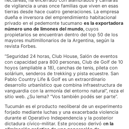
hectáreas, ha encerrado con alambrados y cámaras
de vigilancia a unas once familias que viven en esas
tierras desde hace cuatro generaciones. La empresa
dueña e inversora del emprendimiento habitacional
privado en el pedemonte tucumano
es la exportadora
número uno de limones del mundo,
cuyos
propietarios se encuentran dentro del top 50 de los
mayores multimillonarios de la Argentina, según la
revista Forbes.
“Seguridad 24 horas, Club House, Salón de eventos
con capacidad para 800 personas, Club de Golf de 10
hoyos (ampliable a 18), canchas de tenis, pileta con
solárium, senderos de trekking y pista ecuestre. San
Pablo Country Life & Golf es un extraordinario
desarrollo urbanístico que combina infraestructura de
vanguardia con la armonía del entorno natural”, reza el
sitio web. ¿Su lema? “Vos también podés ser parte”.
Tucumán es el producto neoliberal de un experimento
forjado mediante luchas y una exacerbada violencia
durante el Operativo Independencia y la posterior
dictadura cívico-militar. Este proceso derivó e
n la