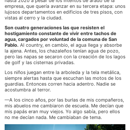
hasta 2020 a pesar de los intentos de arado de la
empresa, que quería avanzar en su tercera etapa: unos
lujosos departamentos en edificios de tres pisos, con
vistas al cerro y la ciudad.
Son cuatro generaciones las que resisten el
hostigamiento constante de vivir entre tachos de
agua, cargados por voluntad de la comuna de San
Pablo.
Al country, en cambio, el agua llega y absorbe
la ajena. Antes, los chazaleños tenían agua de pozo,
pero las napas se secaron con la creación de los lagos
de golf y las cisternas privadas.
Los niños juegan entre la arboleda y la tela metálica,
siempre alertas hasta que escuchan las motos de los
guardias. Entonces corren hacia adentro. Nadie se
acostumbra al terror.
—A los cinco años, por las burlas de mis compañeros,
mis abuelos me cambiaron de escuela. Me decían que
mis papás eran muy viejos. Yo algo sabía, pero ellos
no me decían nada. Me cambiaban de tema.