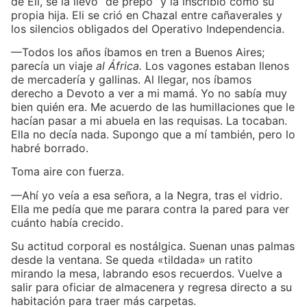
de Eli, se la llevó “de prepo” y la inscribió como su
propia hija. Eli se crió en Chazal entre cañaverales y
los silencios obligados del Operativo Independencia.
—Todos los años íbamos en tren a Buenos Aires;
parecía un viaje
al África.
Los vagones estaban llenos
de mercadería y gallinas. Al llegar, nos íbamos
derecho a Devoto a ver a mi mamá. Yo no sabía muy
bien quién era. Me acuerdo de las humillaciones que le
hacían pasar a mi abuela en las requisas. La tocaban.
Ella no decía nada. Supongo que a mí también, pero lo
habré borrado.
Toma aire con fuerza.
—Ahí yo veía a esa señora, a la Negra, tras el vidrio.
Ella me pedía que me parara contra la pared para ver
cuánto había crecido.
Su actitud corporal es nostálgica. Suenan unas palmas
desde la ventana. Se queda «tildada» un ratito
mirando la mesa, labrando esos recuerdos. Vuelve a
salir para oficiar de almacenera y regresa directo a su
habitación para traer más carpetas.