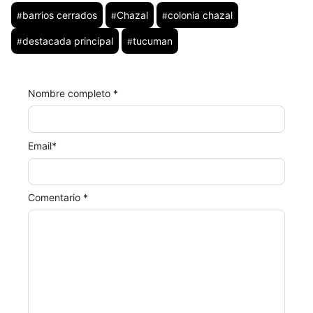
barrios cerrados
Chazal
colonia chazal
#
#
#
destacada principal
tucuman
#
#
Nombre completo *
Email
*
Comentario *