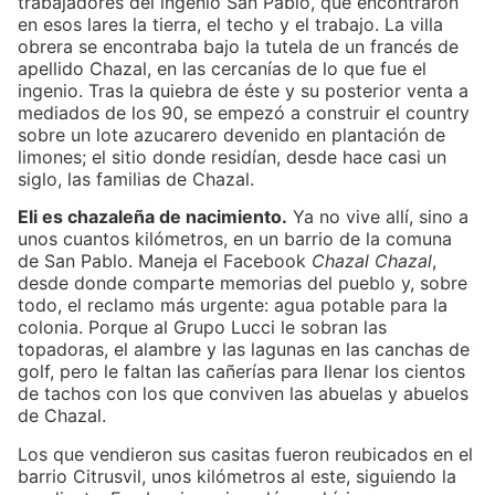
trabajadores del ingenio San Pablo, que encontraron
en esos lares la tierra, el techo y el trabajo. La villa
obrera se encontraba bajo la tutela de un francés de
apellido Chazal, en las cercanías de lo que fue el
ingenio. Tras la quiebra de éste y su posterior venta a
mediados de los 90, se empezó a construir el country
sobre un lote azucarero devenido en plantación de
limones; el sitio donde residían, desde hace casi un
siglo, las familias de Chazal.
Eli es chazaleña de nacimiento.
Ya no vive allí, sino a
unos cuantos kilómetros, en un barrio de la comuna
de San Pablo. Maneja el Facebook
Chazal Chazal
,
desde donde comparte memorias del pueblo y, sobre
todo, el reclamo más urgente: agua potable para la
colonia. Porque al Grupo Lucci le sobran las
topadoras, el alambre y las lagunas en las canchas de
golf, pero le faltan las cañerías para llenar los cientos
de tachos con los que conviven las abuelas y abuelos
de Chazal.
Los que vendieron sus casitas fueron reubicados en el
barrio Citrusvil, unos kilómetros al este, siguiendo la