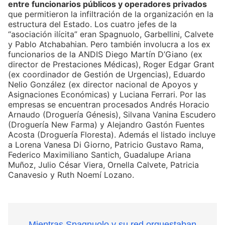
entre funcionarios públicos y operadores privados
que permitieron la infiltración de la organización en la
estructura del Estado. Los cuatro jefes de la
“asociación ilícita” eran Spagnuolo, Garbellini, Calvete
y Pablo Atchabahian. Pero también involucra a los ex
funcionarios de la ANDIS Diego Martín D’Giano (ex
director de Prestaciones Médicas), Roger Edgar Grant
(ex coordinador de Gestión de Urgencias), Eduardo
Nelio González (ex director nacional de Apoyos y
Asignaciones Económicas) y Luciana Ferrari. Por las
empresas se encuentran procesados Andrés Horacio
Arnaudo (Droguería Génesis), Silvana Vanina Escudero
(Droguería New Farma) y Alejandro Gastón Fuentes
Acosta (Droguería Floresta). Además el listado incluye
a Lorena Vanesa Di Giorno, Patricio Gustavo Rama,
Federico Maximiliano Santich, Guadalupe Ariana
Muñoz, Julio César Viera, Ornella Calvete, Patricia
Canavesio y Ruth Noemí Lozano.
Mientras Spagnuolo y su red orquestaban