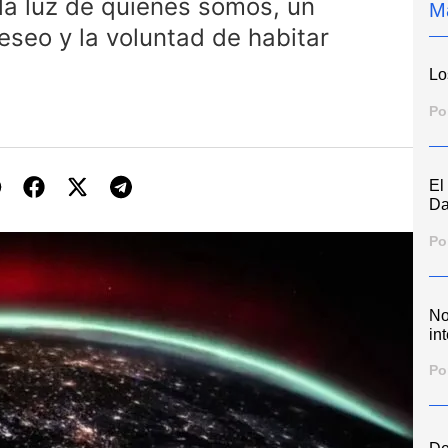
la luz de quienes somos, un
M
deseo y la voluntad de habitar
Lo
Po
El
Da
Po
No
int
Po