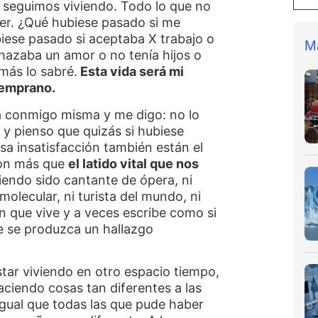
 seguimos viviendo. Todo lo que no
er. ¿Qué hubiese pasado si me
iese pasado si aceptaba X trabajo o
M
chazaba un amor o no tenía hijos o
más lo sabré.
Esta vida será mi
temprano.
 conmigo misma y me digo: no lo
o y pienso que quizás si hubiese
a insatisfacción también están el
son más que
el latido vital que nos
endo sido cantante de ópera, ni
 molecular, ni turista del mundo, ni
en que vive y a veces escribe como si
e se produzca un hallazgo
tar viviendo en otro espacio tiempo,
aciendo cosas tan diferentes a las
gual que todas las que pude haber