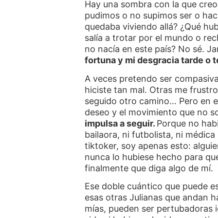
Hay una sombra con la que creo
pudimos o no supimos ser o hac
quedaba viviendo allá? ¿Qué hub
salía a trotar por el mundo o re
no nacía en este país? No sé. Ja
fortuna y mi desgracia tarde o 
A veces pretendo ser compasiva
hiciste tan mal. Otras me frustr
seguido otro camino… Pero en es
deseo y el movimiento que no 
impulsa a seguir.
Porque no habi
bailaora, ni futbolista, ni médica
tiktoker, soy apenas esto: algui
nunca lo hubiese hecho para qu
finalmente que diga algo de mí.
Ese doble cuántico que puede es
esas otras Julianas que andan h
mías, pueden ser pertubadoras i