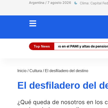
Argentina / 7 agosto 2026
Discapacidad: retrasos en el PAMI y altas de pensiones
Top News
Dólar Oficial (Compra):
$ 1470,00
Inicio
/
Cultura
/
El desfiladero del destino
El desfiladero del 
¿Qué queda de nosotros en los 