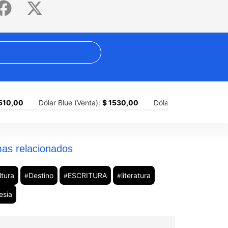
 presidencia de Colombia
La dieta puede esperar: 4 ferias gastro
0
Dólar Blue (Venta):
$ 1530,00
Dólar MEP (Compra):
$ 1518,
as relacionados
ltura
Destino
ESCRITURA
literatura
#
#
#
esia