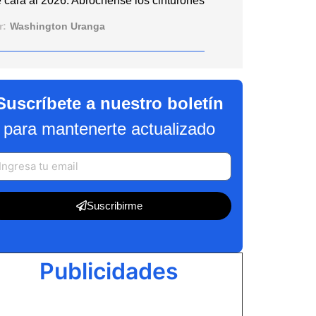
 cara al 2026: Abróchense los cinturones
r:
Washington Uranga
Suscríbete a nuestro boletín
para mantenerte actualizado
Suscribirme
Publicidades