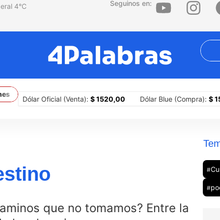
Seguinos en:
4
°C
 congeladas
El ultraderechista Abelardo De la Espriella asume la
Dólar Oficial (Venta):
$ 1520,00
Dólar Blue (Compra):
$ 1510,0
Tem
destino
Cu
#
po
#
caminos que no tomamos? Entre la