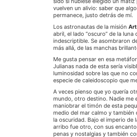
sido si hubiese elegido un matiz
vuelven un alivio: saber que alg
permanece, justo detrás de mí.
Los astronautas de la misión
Art
abril, el lado “oscuro” de la lu
indescriptible. Se asombraron del
más allá, de las manchas brilla
Me gusta pensar en esa metáfora
Julianas nada de esta sería visi
luminosidad sobre las que no c
especie de caleidoscopio que m
A veces pienso que yo quería otra
mundo, otro destino. Nadie me ex
maniobrar el timón de esta peq
medio del mar calmo y también de
la oscuridad. Bajo el imperio de 
arribo fue otro, con sus encanto
penas y nostalgias y también con