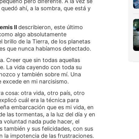
 pequeño pero diferente. A la vez se
o quedó ahí, a la sombra, que está y
emis II
describieron, este último
na como algo absolutamente
 brillo de la Tierra, de los planetas
ntes que nunca habíamos detectado.
. Creer que sin todas aquellas
ble. La vida cayendo con toda su
onozco y también sobre mí. Una
e excede en mi narcisismo.
 cosa: otra vida, otro país, otro
plicó cuál era la técnica para
ueña embarcación que es mi vida, en
 las tormentas, a la luz del día y en
la voluntad nada pude hacer, el
s también y sus felicidades, con sus
 la impotencia de las frustraciones.